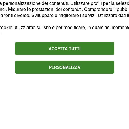
la personalizzazione dei contenuti. Utilizzare profili per la selez
omosessuali, ma anche
ci. Misurare le prestazioni dei contenuti. Comprendere il pubblic
della vita.
fonti diverse. Sviluppare e migliorare i servizi. Utilizzare dati l
ookie utilizziamo sul sito e per modificare, in qualsiasi momento,
.
tizia è giunta dalle
ACCETTA TUTTI
di canto. Queste le sue
lità e dell’essere diverso
a.
PERSONALIZZA