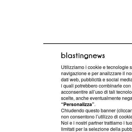
Utilizziamo i cookie e tecnologie s
Certo si sapeva della sua fragilità,
navigazione e per analizzare il no
malore sul palco nel 2004, ma il ca
dati web, pubblicità e social media,
i quali potrebbero combinarle con a
totalmente ripreso: aveva infatti fat
acconsentire all’uso di tali tecnol
a New York con il tutto es
Broadway
scelte, anche eventualmente negand
“Personalizza”
.
occasione del suo sessantanovesi
Chiudendo questo banner (clicca
uscito il suo ennesimo capolavoro d
non consentono l’utilizzo di cookie 
Bowie sarà ricordato da tutti come
Noi e i nostri partner trattiamo i t
limitati per la selezione della pubb
la gente di tutto il mondo a esprime