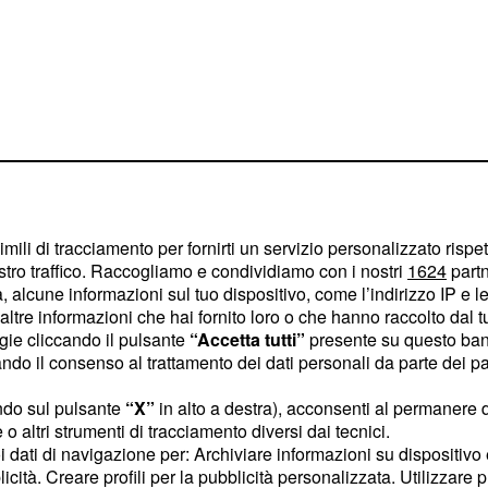
imili di tracciamento per fornirti un servizio personalizzato rispe
 che ha causato un primo
stro traffico. Raccogliamo e condividiamo con i nostri
1624
partn
ntante sembrava essersi
 alcune informazioni sul tuo dispositivo, come l’indirizzo IP e le 
ltre informazioni che hai fornito loro o che hanno raccolto dal tuo
to uno
spettacolo off-
ogie cliccando il pulsante
“Accetta tutti”
presente su questo ban
aurito e l’8 gennaio, in
o il consenso al trattamento dei dati personali da parte dei par
mo compleanno, era
ndo sul pulsante
“X”
in alto a destra), acconsenti al permanere 
iscografico “
”.
Blackstar
o altri strumenti di tracciamento diversi dai tecnici.
 un
, ha invitato
liberatore
uoi dati di navigazione per: Archiviare informazioni su dispositivo 
licità. Creare profili per la pubblicità personalizzata. Utilizzare p
rsi senza paura,