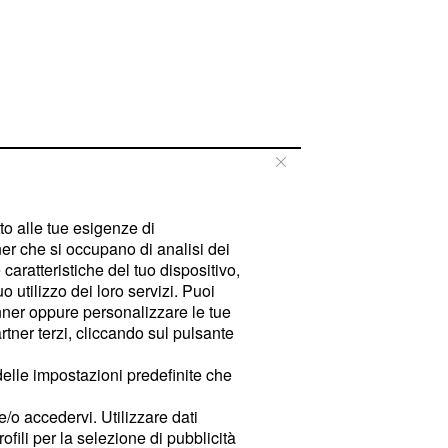
tto alle tue esigenze di
er che si occupano di analisi dei
caratteristiche del tuo dispositivo,
 utilizzo dei loro servizi. Puoi
ner oppure personalizzare le tue
tner terzi, cliccando sul pulsante
delle impostazioni predefinite che
e/o accedervi. Utilizzare dati
rofili per la selezione di pubblicità