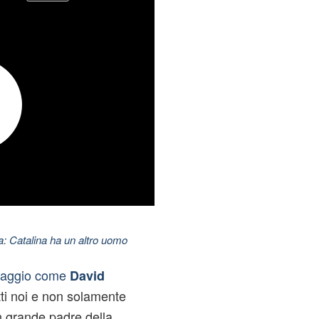
: Catalina ha un altro uomo
naggio come
David
ti noi e non solamente
 un grande padre della