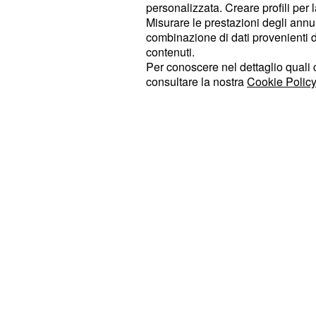
personalizzata. Creare profili per 
liberando non solo transgender e 
Misurare le prestazioni degli annun
chi è diverso per carattere o visione 
combinazione di dati provenienti da 
contenuti.
Per conoscere nel dettaglio quali c
Amici omaggia Bowie
consultare la nostra
Cookie Policy
Ai razzi concorrenti di
Amici 15
la no
parole di
, l’insegnante 
Rudy Zerbi
parole: “Bowie ha fatto della sensibi
dalle persone comuni la propria forz