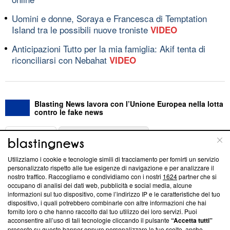
Uomini e donne, Soraya e Francesca di Temptation
Island tra le possibili nuove troniste
VIDEO
Anticipazioni Tutto per la mia famiglia: Akif tenta di
riconciliarsi con Nebahat
VIDEO
Blasting News lavora con l’Unione Europea nella lotta
contro le fake news
ABOUT
LINEA EDITORIALE
Utilizziamo i cookie e tecnologie simili di tracciamento per fornirti un servizio
Questa sezione offre informazioni trasparenti su Blasting
personalizzato rispetto alle tue esigenze di navigazione e per analizzare il
nostro traffico. Raccogliamo e condividiamo con i nostri
1624
partner che si
News, sui nostri processi editoriali e su come ci impegniamo a
occupano di analisi dei dati web, pubblicità e social media, alcune
creare news di qualità. Inoltre, afferma la nostra aderenza a
informazioni sul tuo dispositivo, come l’indirizzo IP e le caratteristiche del tuo
‘Trust Project - News with Integrity’
Blasting News non è
dispositivo, i quali potrebbero combinarle con altre informazioni che hai
ancora membro del programma, ma ha richiesto di farne
fornito loro o che hanno raccolto dal tuo utilizzo dei loro servizi. Puoi
parte; Trust Project non ha ancora effettuato una verifica di
acconsentire all’uso di tali tecnologie cliccando il pulsante
“Accetta tutti”
conformità agli standard.
presente su questo banner oppure personalizzare le tue scelte, anche