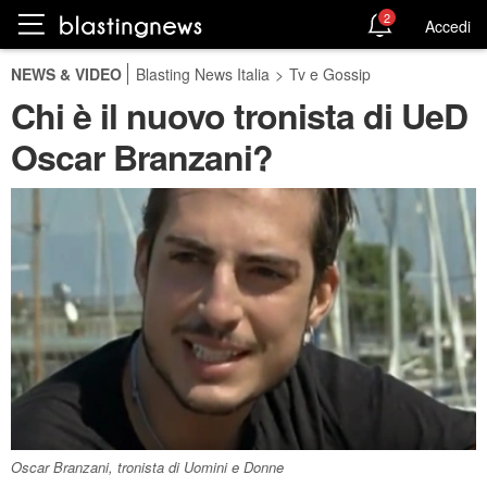
2
Accedi
NEWS & VIDEO
Blasting News Italia
>
Tv e Gossip
Chi è il nuovo tronista di UeD
Oscar Branzani?
Oscar Branzani, tronista di Uomini e Donne