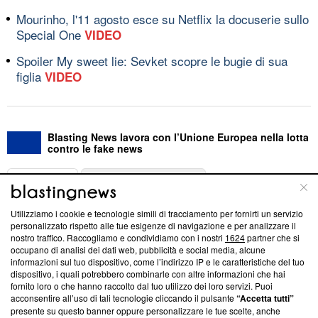
Mourinho, l'11 agosto esce su Netflix la docuserie sullo
Special One
VIDEO
Spoiler My sweet lie: Sevket scopre le bugie di sua
figlia
VIDEO
Blasting News lavora con l’Unione Europea nella lotta
contro le fake news
ABOUT
LINEA EDITORIALE
Utilizziamo i cookie e tecnologie simili di tracciamento per fornirti un servizio
Questa sezione offre informazioni trasparenti su Blasting
personalizzato rispetto alle tue esigenze di navigazione e per analizzare il
nostro traffico. Raccogliamo e condividiamo con i nostri
1624
partner che si
News, sui nostri processi editoriali e su come ci impegniamo a
occupano di analisi dei dati web, pubblicità e social media, alcune
creare news di qualità. Inoltre, afferma la nostra aderenza a
informazioni sul tuo dispositivo, come l’indirizzo IP e le caratteristiche del tuo
‘Trust Project - News with Integrity’
Blasting News non è
dispositivo, i quali potrebbero combinarle con altre informazioni che hai
ancora membro del programma, ma ha richiesto di farne
fornito loro o che hanno raccolto dal tuo utilizzo dei loro servizi. Puoi
parte; Trust Project non ha ancora effettuato una verifica di
acconsentire all’uso di tali tecnologie cliccando il pulsante
“Accetta tutti”
conformità agli standard.
presente su questo banner oppure personalizzare le tue scelte, anche