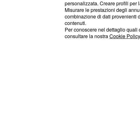
personalizzata. Creare profili per 
Deborah Iurato:l'enn
Misurare le prestazioni degli annun
combinazione di dati provenienti da 
La giovane Deborah Iurato, promess
contenuti.
Per conoscere nel dettaglio quali c
ha perso 32 chili. Dalla sua parteci
consultare la nostra
Cookie Policy
2014 fino ad oggi, la cantante ha la
ed ora può vantare un fisico più snel