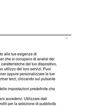
tto alle tue esigenze di
er che si occupano di analisi dei
caratteristiche del tuo dispositivo,
 utilizzo dei loro servizi. Puoi
ner oppure personalizzare le tue
tner terzi, cliccando sul pulsante
delle impostazioni predefinite che
e/o accedervi. Utilizzare dati
rofili per la selezione di pubblicità