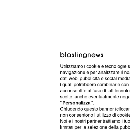
Deborah Iurato:il per
Deborah Iurato iniziò a lavorare a 16
Utilizziamo i cookie e tecnologie s
navigazione e per analizzare il no
genitori a pagare il mutuo. Due anni
dati web, pubblicità e social media,
show
condotto da
Amici
Maria De F
i quali potrebbero combinarle con a
All'inizio la giovane non piacque affa
acconsentire all’uso di tali tecnol
scelte, anche eventualmente negand
La Iurato ricorda bene quel periodo n
“Personalizza”
.
in tutto: dal portamento alla voce.
Chiudendo questo banner (clicca
addirittura la sua stessa femminilità
non consentono l’utilizzo di cookie 
Noi e i nostri partner trattiamo i t
arresa" ha dichiarato la 24enne.
limitati per la selezione della pubb