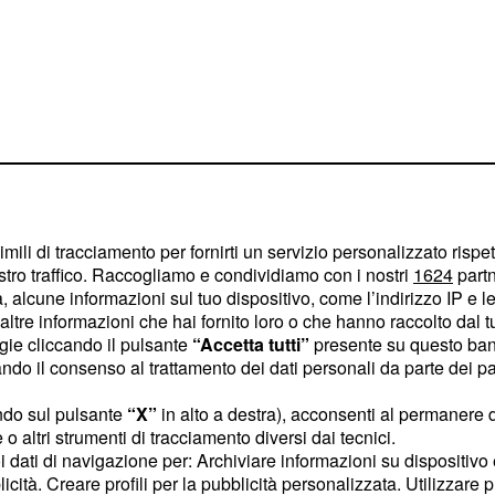
iodo ad Amici
 anni, per aiutare i suoi
imili di tracciamento per fornirti un servizio personalizzato rispe
stro traffico. Raccogliamo e condividiamo con i nostri
1624
partn
 fapartecipò al celebre
 alcune informazioni sul tuo dispositivo, come l’indirizzo IP e le 
(55 anni).
ilippi
ltre informazioni che hai fornito loro o che hanno raccolto dal tuo
tto per le sue esibizioni.
ogie cliccando il pulsante
“Accetta tutti”
presente su questo ban
o il consenso al trattamento dei dati personali da parte dei par
ero per lei. Fucriticata
 Venne messa in dubbio
ndo sul pulsante
“X”
in alto a destra), acconsenti al permanere 
. "Un'altra si sarebbe
o altri strumenti di tracciamento diversi dai tecnici.
uoi dati di navigazione per: Archiviare informazioni su dispositivo 
licità. Creare profili per la pubblicità personalizzata. Utilizzare p