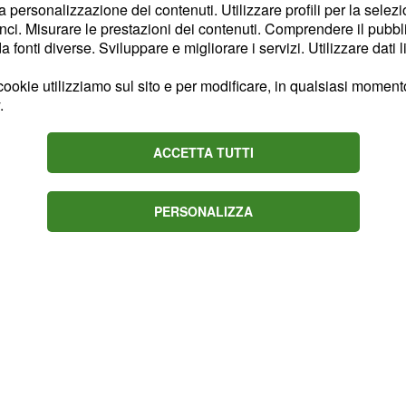
la personalizzazione dei contenuti. Utilizzare profili per la selez
esima ovazione
ci. Misurare le prestazioni dei contenuti. Comprendere il pubblic
fonti diverse. Sviluppare e migliorare i servizi. Utilizzare dati l
a della musica italiana,
ookie utilizziamo sul sito e per modificare, in qualsiasi momento,
pazione ad Amici nel
.
vorato sodo con la dieta
lo.
ACCETTA TUTTI
PERSONALIZZA