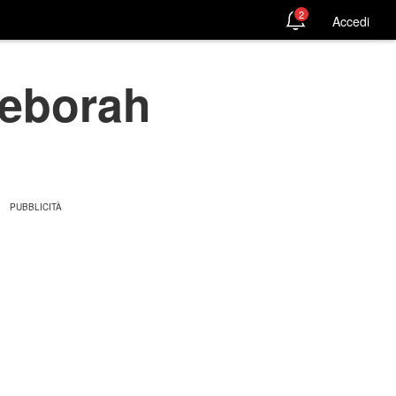
2
Accedi
Deborah