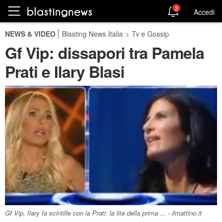
2
Accedi
NEWS & VIDEO
Blasting News Italia
>
Tv e Gossip
Gf Vip: dissapori tra Pamela
Prati e Ilary Blasi
Gf Vip, Ilary fa scintille con la Prati: la lite della prima ... - ilmattino.it