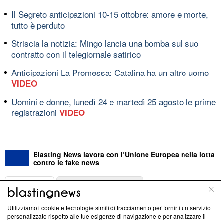
Il Segreto anticipazioni 10-15 ottobre: amore e morte,
tutto è perduto
Striscia la notizia: Mingo lancia una bomba sul suo
contratto con il telegiornale satirico
Anticipazioni La Promessa: Catalina ha un altro uomo
VIDEO
Uomini e donne, lunedì 24 e martedì 25 agosto le prime
registrazioni
VIDEO
Blasting News lavora con l’Unione Europea nella lotta
contro le fake news
ABOUT
LINEA EDITORIALE
Utilizziamo i cookie e tecnologie simili di tracciamento per fornirti un servizio
Questa sezione offre informazioni trasparenti su Blasting
personalizzato rispetto alle tue esigenze di navigazione e per analizzare il