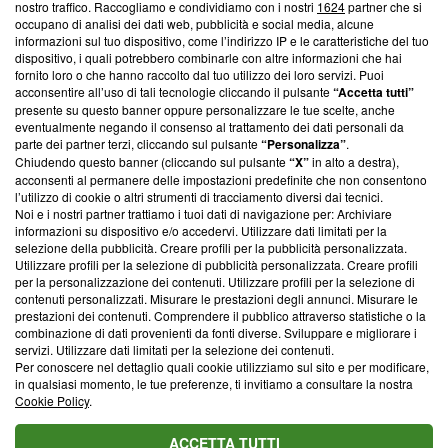
nostro traffico. Raccogliamo e condividiamo con i nostri
1624
partner che si
News, sui nostri processi editoriali e su come ci impegniamo a
occupano di analisi dei dati web, pubblicità e social media, alcune
creare news di qualità. Inoltre, afferma la nostra aderenza a
informazioni sul tuo dispositivo, come l’indirizzo IP e le caratteristiche del tuo
‘Trust Project - News with Integrity’
Blasting News non è
dispositivo, i quali potrebbero combinarle con altre informazioni che hai
ancora membro del programma, ma ha richiesto di farne
fornito loro o che hanno raccolto dal tuo utilizzo dei loro servizi. Puoi
parte; Trust Project non ha ancora effettuato una verifica di
acconsentire all’uso di tali tecnologie cliccando il pulsante
“Accetta tutti”
conformità agli standard.
presente su questo banner oppure personalizzare le tue scelte, anche
eventualmente negando il consenso al trattamento dei dati personali da
parte dei partner terzi, cliccando sul pulsante
“Personalizza”
.
Su di noi
Chiudendo questo banner (cliccando sul pulsante
“X”
in alto a destra),
acconsenti al permanere delle impostazioni predefinite che non consentono
Team editoriale
l’utilizzo di cookie o altri strumenti di tracciamento diversi dai tecnici.
Noi e i nostri partner trattiamo i tuoi dati di navigazione per: Archiviare
Corporate
informazioni su dispositivo e/o accedervi. Utilizzare dati limitati per la
selezione della pubblicità. Creare profili per la pubblicità personalizzata.
Redazione
Utilizzare profili per la selezione di pubblicità personalizzata. Creare profili
per la personalizzazione dei contenuti. Utilizzare profili per la selezione di
Informativa Privacy
contenuti personalizzati. Misurare le prestazioni degli annunci. Misurare le
prestazioni dei contenuti. Comprendere il pubblico attraverso statistiche o la
Cookie Policy
combinazione di dati provenienti da fonti diverse. Sviluppare e migliorare i
servizi. Utilizzare dati limitati per la selezione dei contenuti.
Blasting SA, IDI CHE-247.845.224, Via Carlo Frasca, 3 - 6900
Per conoscere nel dettaglio quali cookie utilizziamo sul sito e per modificare,
Lugano (Svizzera) Tel:
+39 0690258937
in qualsiasi momento, le tue preferenze, ti invitiamo a consultare la nostra
Cookie Policy
.
© 2026 Blasting News
ACCETTA TUTTI