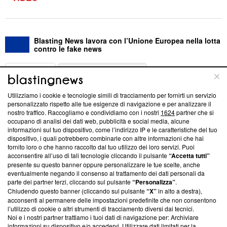
Blasting News lavora con l’Unione Europea nella lotta
contro le fake news
ABOUT
LINEA EDITORIALE
Utilizziamo i cookie e tecnologie simili di tracciamento per fornirti un servizio
Questa sezione offre informazioni trasparenti su Blasting
personalizzato rispetto alle tue esigenze di navigazione e per analizzare il
nostro traffico. Raccogliamo e condividiamo con i nostri
1624
partner che si
News, sui nostri processi editoriali e su come ci impegniamo a
occupano di analisi dei dati web, pubblicità e social media, alcune
creare news di qualità. Inoltre, afferma la nostra aderenza a
informazioni sul tuo dispositivo, come l’indirizzo IP e le caratteristiche del tuo
‘Trust Project - News with Integrity’
Blasting News non è
dispositivo, i quali potrebbero combinarle con altre informazioni che hai
ancora membro del programma, ma ha richiesto di farne
fornito loro o che hanno raccolto dal tuo utilizzo dei loro servizi. Puoi
parte; Trust Project non ha ancora effettuato una verifica di
acconsentire all’uso di tali tecnologie cliccando il pulsante
“Accetta tutti”
conformità agli standard.
presente su questo banner oppure personalizzare le tue scelte, anche
eventualmente negando il consenso al trattamento dei dati personali da
parte dei partner terzi, cliccando sul pulsante
“Personalizza”
.
Su di noi
Chiudendo questo banner (cliccando sul pulsante
“X”
in alto a destra),
acconsenti al permanere delle impostazioni predefinite che non consentono
Team editoriale
l’utilizzo di cookie o altri strumenti di tracciamento diversi dai tecnici.
Noi e i nostri partner trattiamo i tuoi dati di navigazione per: Archiviare
Corporate
informazioni su dispositivo e/o accedervi. Utilizzare dati limitati per la