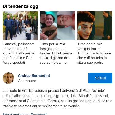
Di tendenza oggi
Canale5, palinsesto
Tutto per la mia
Tutto per la mia
stravolto dal 24
famiglia puntate
famiglia trame
agosto: Tutto per la
turche: Doruk perde
Turche: Kadir scopre
mia famiglia e Far
la vita il giorno del
che Akif ha tolto la
Away spostati
suo compleanno
vita a suo padre
Andrea Bernardini
SEGUI
Contributor
Laureato in Giurisprudenza presso l'Università di Pisa. Nei miei
articoli affronto tematiche di ogni genere, dalla Attualità allo Sport,
per passare al Cinema e al Gossip, con un grande sogno: riuscire a
trasmettere emozioni semplicemente scrivendo.
Segui
Andrea
su Facebook