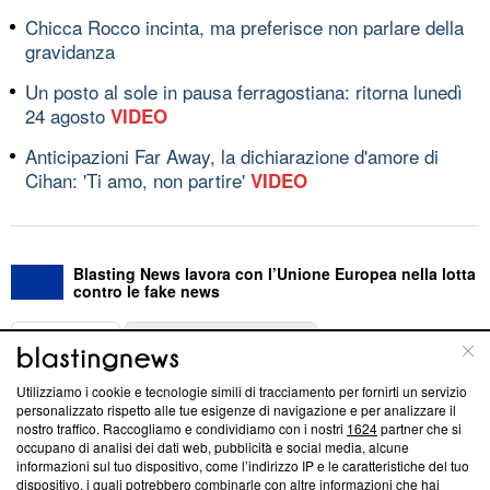
Chicca Rocco incinta, ma preferisce non parlare della
gravidanza
Un posto al sole in pausa ferragostiana: ritorna lunedì
24 agosto
VIDEO
Anticipazioni Far Away, la dichiarazione d'amore di
Cihan: 'Ti amo, non partire'
VIDEO
Blasting News lavora con l’Unione Europea nella lotta
contro le fake news
ABOUT
LINEA EDITORIALE
Utilizziamo i cookie e tecnologie simili di tracciamento per fornirti un servizio
Questa sezione offre informazioni trasparenti su Blasting
personalizzato rispetto alle tue esigenze di navigazione e per analizzare il
nostro traffico. Raccogliamo e condividiamo con i nostri
1624
partner che si
News, sui nostri processi editoriali e su come ci impegniamo a
occupano di analisi dei dati web, pubblicità e social media, alcune
creare news di qualità. Inoltre, afferma la nostra aderenza a
informazioni sul tuo dispositivo, come l’indirizzo IP e le caratteristiche del tuo
‘Trust Project - News with Integrity’
Blasting News non è
dispositivo, i quali potrebbero combinarle con altre informazioni che hai