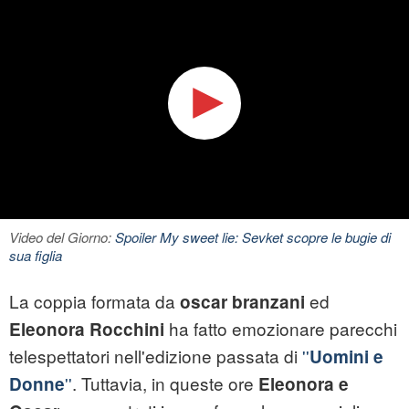
Video del Giorno:
Spoiler My sweet lie: Sevket scopre le bugie di
sua figlia
La coppia formata da
ed
oscar branzani
ha fatto emozionare parecchi
Eleonora Rocchini
telespettatori nell'edizione passata di
''
Uomini e
''
. Tuttavia, in queste ore
Donne
Eleonora e