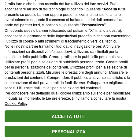
ancora membro del programma, ma ha richiesto di farne
fornito loro o che hanno raccolto dal tuo utilizzo dei loro servizi. Puoi
parte; Trust Project non ha ancora effettuato una verifica di
acconsentire all’uso di tali tecnologie cliccando il pulsante
“Accetta tutti”
conformità agli standard.
presente su questo banner oppure personalizzare le tue scelte, anche
eventualmente negando il consenso al trattamento dei dati personali da
parte dei partner terzi, cliccando sul pulsante
“Personalizza”
.
Su di noi
Chiudendo questo banner (cliccando sul pulsante
“X”
in alto a destra),
acconsenti al permanere delle impostazioni predefinite che non consentono
Team editoriale
l’utilizzo di cookie o altri strumenti di tracciamento diversi dai tecnici.
Noi e i nostri partner trattiamo i tuoi dati di navigazione per: Archiviare
Corporate
informazioni su dispositivo e/o accedervi. Utilizzare dati limitati per la
selezione della pubblicità. Creare profili per la pubblicità personalizzata.
Redazione
Utilizzare profili per la selezione di pubblicità personalizzata. Creare profili
per la personalizzazione dei contenuti. Utilizzare profili per la selezione di
Informativa Privacy
contenuti personalizzati. Misurare le prestazioni degli annunci. Misurare le
prestazioni dei contenuti. Comprendere il pubblico attraverso statistiche o la
Cookie Policy
combinazione di dati provenienti da fonti diverse. Sviluppare e migliorare i
servizi. Utilizzare dati limitati per la selezione dei contenuti.
Blasting SA, IDI CHE-247.845.224, Via Carlo Frasca, 3 - 6900
Per conoscere nel dettaglio quali cookie utilizziamo sul sito e per modificare,
Lugano (Svizzera) Tel:
+39 0690258937
in qualsiasi momento, le tue preferenze, ti invitiamo a consultare la nostra
Cookie Policy
.
© 2026 Blasting News
ACCETTA TUTTI
PERSONALIZZA