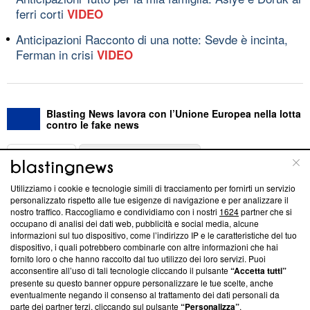
ferri corti
VIDEO
Anticipazioni Racconto di una notte: Sevde è incinta,
Ferman in crisi
VIDEO
Blasting News lavora con l’Unione Europea nella lotta
contro le fake news
ABOUT
LINEA EDITORIALE
Utilizziamo i cookie e tecnologie simili di tracciamento per fornirti un servizio
Questa sezione offre informazioni trasparenti su Blasting
personalizzato rispetto alle tue esigenze di navigazione e per analizzare il
nostro traffico. Raccogliamo e condividiamo con i nostri
1624
partner che si
News, sui nostri processi editoriali e su come ci impegniamo a
occupano di analisi dei dati web, pubblicità e social media, alcune
creare news di qualità. Inoltre, afferma la nostra aderenza a
informazioni sul tuo dispositivo, come l’indirizzo IP e le caratteristiche del tuo
‘Trust Project - News with Integrity’
Blasting News non è
dispositivo, i quali potrebbero combinarle con altre informazioni che hai
ancora membro del programma, ma ha richiesto di farne
fornito loro o che hanno raccolto dal tuo utilizzo dei loro servizi. Puoi
parte; Trust Project non ha ancora effettuato una verifica di
acconsentire all’uso di tali tecnologie cliccando il pulsante
“Accetta tutti”
conformità agli standard.
presente su questo banner oppure personalizzare le tue scelte, anche
eventualmente negando il consenso al trattamento dei dati personali da
parte dei partner terzi, cliccando sul pulsante
“Personalizza”
.