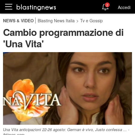
2
Accedi
NEWS & VIDEO
Blasting News Italia
>
Tv e Gossip
Cambio programmazione di
'Una Vita'
Una Vita anticipazioni 22-26 agosto: German è vivo, Justo confessa ... -
ibtimes.com