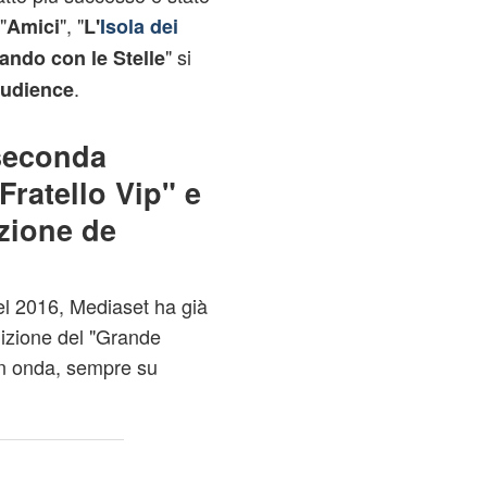
"
", "
Amici
L'
Isola dei
" si
ando con le Stelle
.
udience
 seconda
Fratello Vip" e
zione de
el 2016, Mediaset ha già
izione del "Grande
in onda, sempre su