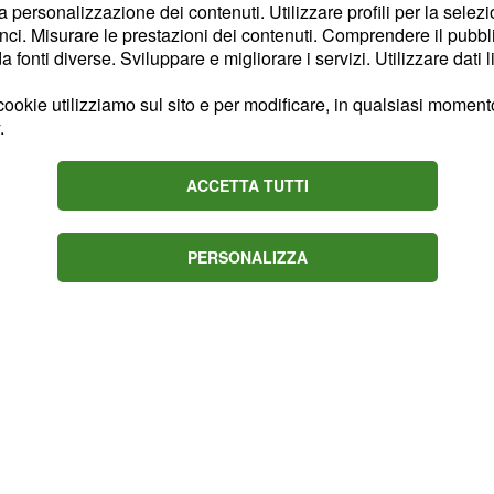
 adesso l'unica conferma
la personalizzazione dei contenuti. Utilizzare profili per la selez
ci. Misurare le prestazioni dei contenuti. Comprendere il pubblic
alla conduzione
 Blasi
fonti diverse. Sviluppare e migliorare i servizi. Utilizzare dati l
ookie utilizziamo sul sito e per modificare, in qualsiasi momento,
" la nuova edizione
amosi
.
è stata riconfermata
uzzi
ACCETTA TUTTI
tre, per quanto riguarda
o poco. Partiranno
e sua figlia
 Marchi
PERSONALIZZA
 Andrea Roncato.