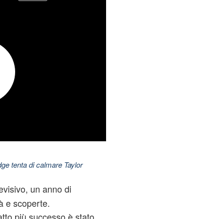
dge tenta di calmare Taylor
levisivo, un anno di
à e scoperte.
tto più successo è stato