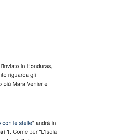
l'inviato in Honduras,
nto riguarda gli
no più Mara Venier e
 con le stelle
" andrà in
. Come per "L'Isola
ai 1