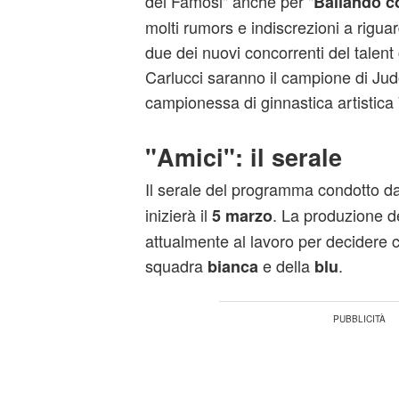
dei Famosi" anche per "
Ballando co
molti rumors e indiscrezioni a rig
due dei nuovi concorrenti del talent
Carlucci saranno il campione di Jud
campionessa di ginnastica artistica
"Amici": il serale
Il serale del programma condotto d
inizierà il
. La produzione 
5 marzo
attualmente al lavoro per decidere c
squadra
e della
.
bianca
blu