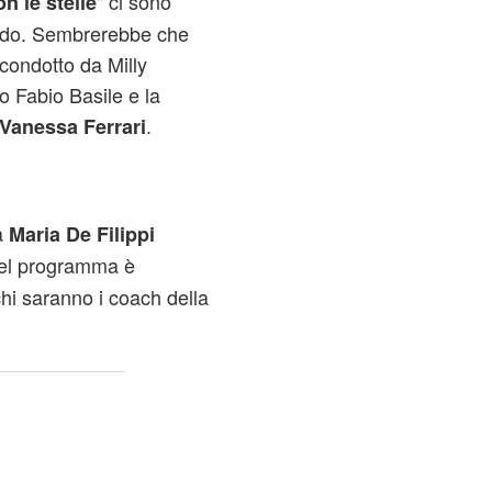
" ci sono
n le stelle
uardo. Sembrerebbe che
 condotto da Milly
o Fabio Basile e la
.
Vanessa Ferrari
a
Maria De Filippi
del programma è
hi saranno i coach della