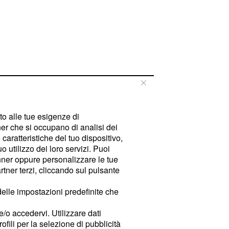
tto alle tue esigenze di
er che si occupano di analisi dei
caratteristiche del tuo dispositivo,
 utilizzo dei loro servizi. Puoi
ner oppure personalizzare le tue
tner terzi, cliccando sul pulsante
delle impostazioni predefinite che
e/o accedervi. Utilizzare dati
rofili per la selezione di pubblicità