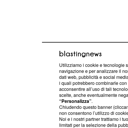
Utilizziamo i cookie e tecnologie s
navigazione e per analizzare il no
dati web, pubblicità e social media,
i quali potrebbero combinarle con a
acconsentire all’uso di tali tecnol
Probabilmente già dal prossimo
se
scelte, anche eventualmente negand
ha superato il 23% di share, per que
“Personalizza”
.
subito deciso di produrre una secon
Chiudendo questo banner (clicca
non consentono l’utilizzo di cookie 
ovviamente, avrà per protagonisti 
Noi e i nostri partner trattiamo i t
inizieranno sicuramente a trapelar
limitati per la selezione della pubb