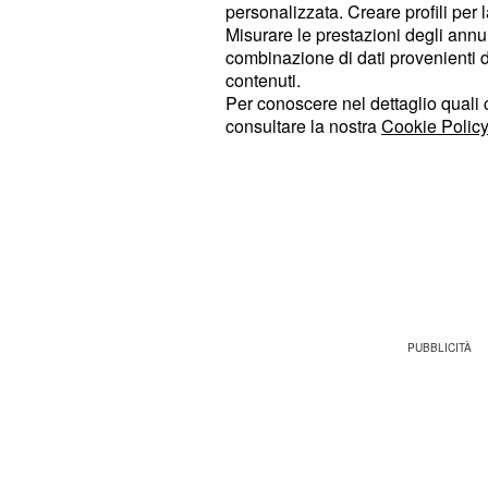
sui
. Per
nuovi inquilini della casa
personalizzata. Creare profili per 
Misurare le prestazioni degli annun
sembrerebbe essere quella di
Ilary
combinazione di dati provenienti da 
del programma.
contenuti.
Per conoscere nel dettaglio quali c
Per quanto riguarda "
L'Isola dei F
consultare la nostra
Cookie Policy
inizierà il 30 gennaio.
Alessia Marc
alla conduzione del programma men
i vip "naufraghi", si sa ancora molt
sicuramente per
l'Honduras
Wanna
Gigi Sammarchi e
Stefania Nobile,