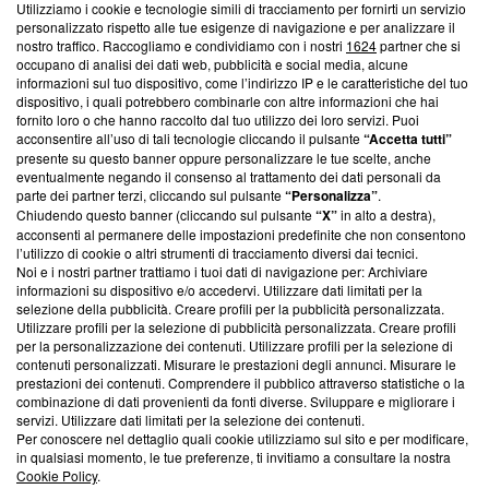
Utilizziamo i cookie e tecnologie simili di tracciamento per fornirti un servizio
Questa sezione offre informazioni trasparenti su Blasting
personalizzato rispetto alle tue esigenze di navigazione e per analizzare il
nostro traffico. Raccogliamo e condividiamo con i nostri
1624
partner che si
News, sui nostri processi editoriali e su come ci impegniamo a
occupano di analisi dei dati web, pubblicità e social media, alcune
creare news di qualità. Inoltre, afferma la nostra aderenza a
informazioni sul tuo dispositivo, come l’indirizzo IP e le caratteristiche del tuo
‘Trust Project - News with Integrity’
Blasting News non è
dispositivo, i quali potrebbero combinarle con altre informazioni che hai
ancora membro del programma, ma ha richiesto di farne
fornito loro o che hanno raccolto dal tuo utilizzo dei loro servizi. Puoi
parte; Trust Project non ha ancora effettuato una verifica di
acconsentire all’uso di tali tecnologie cliccando il pulsante
“Accetta tutti”
conformità agli standard.
presente su questo banner oppure personalizzare le tue scelte, anche
eventualmente negando il consenso al trattamento dei dati personali da
parte dei partner terzi, cliccando sul pulsante
“Personalizza”
.
Su di noi
Chiudendo questo banner (cliccando sul pulsante
“X”
in alto a destra),
acconsenti al permanere delle impostazioni predefinite che non consentono
Team editoriale
l’utilizzo di cookie o altri strumenti di tracciamento diversi dai tecnici.
Noi e i nostri partner trattiamo i tuoi dati di navigazione per: Archiviare
Corporate
informazioni su dispositivo e/o accedervi. Utilizzare dati limitati per la
selezione della pubblicità. Creare profili per la pubblicità personalizzata.
Redazione
Utilizzare profili per la selezione di pubblicità personalizzata. Creare profili
per la personalizzazione dei contenuti. Utilizzare profili per la selezione di
Informativa Privacy
contenuti personalizzati. Misurare le prestazioni degli annunci. Misurare le
prestazioni dei contenuti. Comprendere il pubblico attraverso statistiche o la
Cookie Policy
combinazione di dati provenienti da fonti diverse. Sviluppare e migliorare i
servizi. Utilizzare dati limitati per la selezione dei contenuti.
Blasting SA, IDI CHE-247.845.224, Via Carlo Frasca, 3 - 6900
Per conoscere nel dettaglio quali cookie utilizziamo sul sito e per modificare,
Lugano (Svizzera) Tel:
+39 0690258937
in qualsiasi momento, le tue preferenze, ti invitiamo a consultare la nostra
Cookie Policy
.