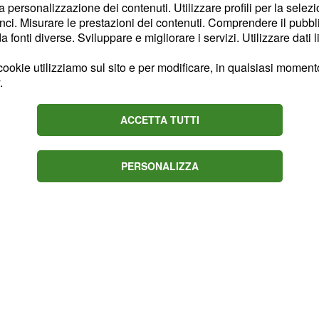
iche sui social, dove in
la personalizzazione dei contenuti. Utilizzare profili per la selez
 conduttrice di Detto
ci. Misurare le prestazioni dei contenuti. Comprendere il pubblic
fonti diverse. Sviluppare e migliorare i servizi. Utilizzare dati l
 fosse frutto di invidia o
le altre donne'.
ookie utilizziamo sul sito e per modificare, in qualsiasi momento,
.
ACCETTA TUTTI
PERSONALIZZA