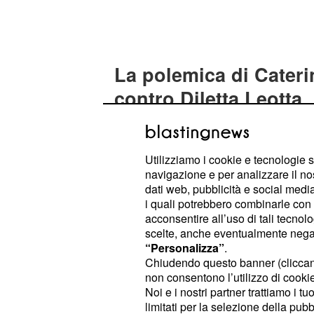
La polemica di Cateri
contro Diletta Leotta
Ebbene la presenza della Leotta sul
ha suscitato un bel po' di polemiche
Utilizziamo i cookie e tecnologie s
, che ieri sera ha 
Caterina Balivo
navigazione e per analizzare il no
vetriolo conto la giornalista Sky, r
dati web, pubblicità e social media,
niente credibile la sua testimonianza
i quali potrebbero combinarle con a
acconsentire all’uso di tali tecnol
presentata sul palco dell'Ariston con
scelte, anche eventualmente negand
scollato e riteneva che durante l'in
“Personalizza”
.
aperto anche lo spacco per far ved
Chiudendo questo banner (clicca
non consentono l’utilizzo di cookie 
Noi e i nostri partner trattiamo i t
Insomma una presa di posizione dur
limitati per la selezione della pubb