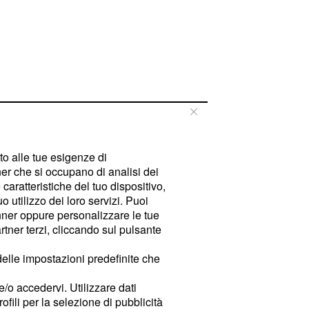
tto alle tue esigenze di
er che si occupano di analisi dei
caratteristiche del tuo dispositivo,
 utilizzo dei loro servizi. Puoi
ner oppure personalizzare le tue
tner terzi, cliccando sul pulsante
delle impostazioni predefinite che
e/o accedervi. Utilizzare dati
rofili per la selezione di pubblicità