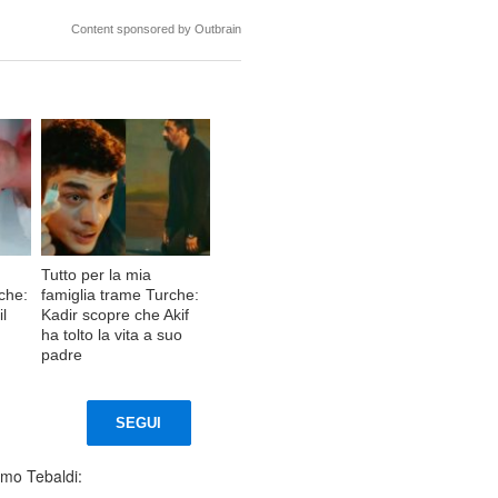
Content sponsored by Outbrain
Tutto per la mia
rche:
famiglia trame Turche:
il
Kadir scopre che Akif
ha tolto la vita a suo
padre
SEGUI
imo Tebaldi: