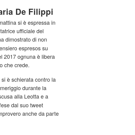
ria De Filippi
mattina si è espressa in
trice ufficiale del
ha dimostrato di non
pensiero espresos su
nel 2017 ognuna è libera
lo che crede.
si è schierata contro la
meriggio durante la
cusa alla Leotta e a
ffese dal suo tweet
rimprovero anche da parte