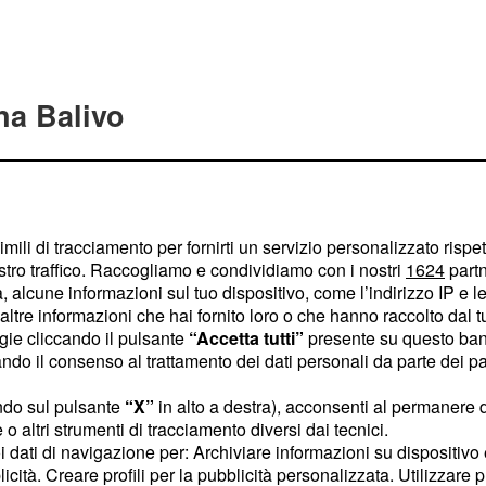
na Balivo
 palco di
Sanremo 2017
 soprattutto da parte di
imili di tracciamento per fornirti un servizio personalizzato rispe
postato dei commenti al
stro traffico. Raccogliamo e condividiamo con i nostri
1624
partn
itenendo che non fosse per
 alcune informazioni sul tuo dispositivo, come l’indirizzo IP e le 
 visto che si era
ltre informazioni che hai fornito loro o che hanno raccolto dal tuo
ogie cliccando il pulsante
“Accetta tutti”
presente su questo ban
 un vestito fin troppo
o il consenso al trattamento dei dati personali da parte dei par
tervista con Conti avesse
ere le gambe.
ndo sul pulsante
“X”
in alto a destra), acconsenti al permanere 
o altri strumenti di tracciamento diversi dai tecnici.
uoi dati di navigazione per: Archiviare informazioni su dispositivo 
a quella della Balivo
licità. Creare profili per la pubblicità personalizzata. Utilizzare p