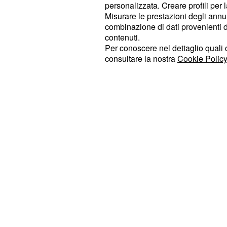
che ha suscitato un vespaio di polem
personalizzata. Creare profili per 
molti hanno puntato il dito contro la
Misurare le prestazioni degli annun
combinazione di dati provenienti da 
Fatto, ritenendo che il suo commento
contenuti.
quanto meno di una donna che 'odia 
Per conoscere nel dettaglio quali c
consultare la nostra
Cookie Policy