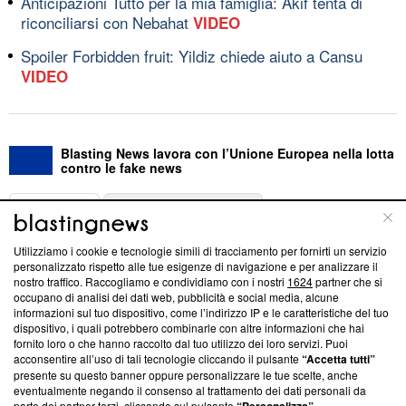
Anticipazioni Tutto per la mia famiglia: Akif tenta di
riconciliarsi con Nebahat
VIDEO
Spoiler Forbidden fruit: Yildiz chiede aiuto a Cansu
VIDEO
Blasting News lavora con l’Unione Europea nella lotta
contro le fake news
ABOUT
LINEA EDITORIALE
Utilizziamo i cookie e tecnologie simili di tracciamento per fornirti un servizio
Questa sezione offre informazioni trasparenti su Blasting
personalizzato rispetto alle tue esigenze di navigazione e per analizzare il
nostro traffico. Raccogliamo e condividiamo con i nostri
1624
partner che si
News, sui nostri processi editoriali e su come ci impegniamo a
occupano di analisi dei dati web, pubblicità e social media, alcune
creare news di qualità. Inoltre, afferma la nostra aderenza a
informazioni sul tuo dispositivo, come l’indirizzo IP e le caratteristiche del tuo
‘Trust Project - News with Integrity’
Blasting News non è
dispositivo, i quali potrebbero combinarle con altre informazioni che hai
ancora membro del programma, ma ha richiesto di farne
fornito loro o che hanno raccolto dal tuo utilizzo dei loro servizi. Puoi
parte; Trust Project non ha ancora effettuato una verifica di
acconsentire all’uso di tali tecnologie cliccando il pulsante
“Accetta tutti”
conformità agli standard.
presente su questo banner oppure personalizzare le tue scelte, anche
eventualmente negando il consenso al trattamento dei dati personali da
parte dei partner terzi, cliccando sul pulsante
.