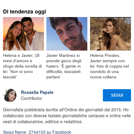
Di tendenza oggi
Helena e Javier, 18
Javier Martinez si
Helena Prestes,
mesi d'amore e
prende gioco degli
Javier sempre con
sfogo della sorella di
haters: 'È gente in
lei: foto di coppia nel
lei: 'Non si sono
difficoltà, lasciateli
ciondolo di una
lasciati'
parlare'
nuova collana
Rossella Papale
SEGUI
Contributor
Giornalista pubblicista iscritta all'Ordine dei giornalisti dal 2015. Ho
collaborato con diverse testate giornalistiche cartacee e online nelle
vesti di collaboratrice, editrice e redattrice.
Segui
Name_2744103
su Facebook