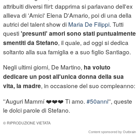
attribuiti diversi flirt: dapprima si parlavano dell'ex
allieva di 'Amici' Elena D'Amario, poi di una della
autrici del talent show di
Maria De Filippi
. Tutti
questi
'presunti' amori sono stati puntualmente
, il quale, ad oggi si dedica
smentiti da Stefano
soltanto alla sua famiglia e a suo figlio Santiago.
Negli ultimi giorni, De Martino,
ha voluto
dedicare un post all'unica donna della sua
, in occasione del suo compleanno:
vita, la madre
''Auguri Mammí ❤️️❤️️❤️️ Ti amo.
#50anni
'', queste
le dolci parole di Stefano.
© RIPRODUZIONE VIETATA
Content sponsored by Outbrain