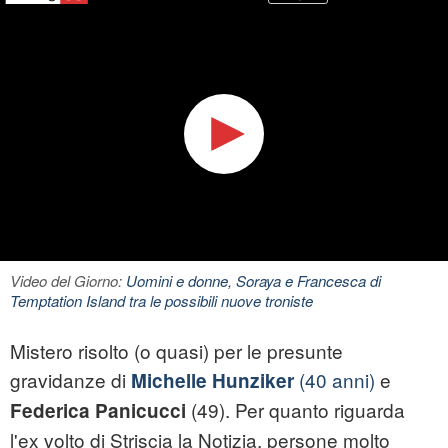
Video del Giorno:
Uomini e donne, Soraya e Francesca di
Temptation Island tra le possibili nuove troniste
Mistero risolto (o quasi) per le presunte
gravidanze di
(40 anni)
e
Michelle Hunziker
(49). Per quanto riguarda
Federica Panicucci
l'ex volto di Striscia la Notizia, persone molto