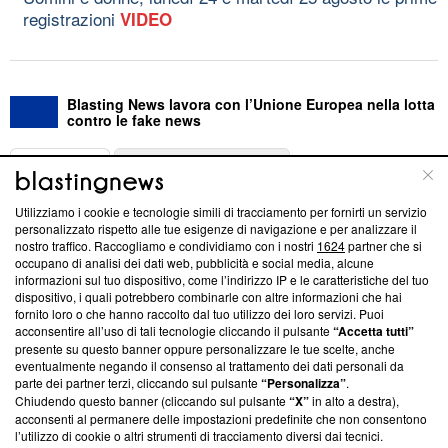
registrazioni
VIDEO
Blasting News lavora con l’Unione Europea nella lotta
contro le fake news
ABOUT
LINEA EDITORIALE
Utilizziamo i cookie e tecnologie simili di tracciamento per fornirti un servizio
Questa sezione offre informazioni trasparenti su Blasting
personalizzato rispetto alle tue esigenze di navigazione e per analizzare il
nostro traffico. Raccogliamo e condividiamo con i nostri
1624
partner che si
News, sui nostri processi editoriali e su come ci impegniamo a
occupano di analisi dei dati web, pubblicità e social media, alcune
creare news di qualità. Inoltre, afferma la nostra aderenza a
informazioni sul tuo dispositivo, come l’indirizzo IP e le caratteristiche del tuo
‘Trust Project - News with Integrity’
Blasting News non è
dispositivo, i quali potrebbero combinarle con altre informazioni che hai
ancora membro del programma, ma ha richiesto di farne
fornito loro o che hanno raccolto dal tuo utilizzo dei loro servizi. Puoi
parte; Trust Project non ha ancora effettuato una verifica di
acconsentire all’uso di tali tecnologie cliccando il pulsante
“Accetta tutti”
conformità agli standard.
presente su questo banner oppure personalizzare le tue scelte, anche
eventualmente negando il consenso al trattamento dei dati personali da
parte dei partner terzi, cliccando sul pulsante
“Personalizza”
.
Su di noi
Chiudendo questo banner (cliccando sul pulsante
“X”
in alto a destra),
acconsenti al permanere delle impostazioni predefinite che non consentono
Team editoriale
l’utilizzo di cookie o altri strumenti di tracciamento diversi dai tecnici.