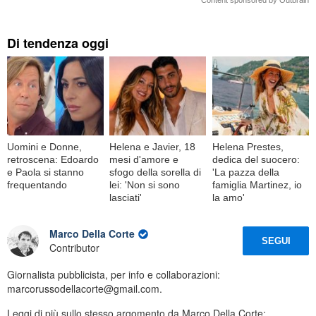
Content sponsored by Outbrain
Di tendenza oggi
Uomini e Donne,
Helena e Javier, 18
Helena Prestes,
retroscena: Edoardo
mesi d'amore e
dedica del suocero:
e Paola si stanno
sfogo della sorella di
'La pazza della
frequentando
lei: 'Non si sono
famiglia Martinez, io
lasciati'
la amo'
Marco Della Corte
SEGUI
Contributor
Giornalista pubblicista, per info e collaborazioni:
marcorussodellacorte@gmail.com.
Leggi di più sullo stesso argomento da Marco Della Corte: