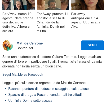
Far Away, trama 10
Far Away, puntata 11
Far away,
agosto: Nare prende
agosto: la scelta di
anticipazioni al 14
una decisione
Cihan divide la
agosto: Ugul ricatta
definitiva, Albora si
famiglia, Demir nel
Alya
schiera
mirino
Matilde Cervone
SEGUI
Contributor
Sono una studentessa di Lettere Cultura Teatrale. Leggo qualsiasi
genere di libro e in particolare i gialli, i romantici e i classici. La mia
giornata non inizia senza un buon caffè.
Segui
Matilde
su Facebook
Leggi di più sullo stesso argomento da Matilde Cervone:
Fasano : punture di meduse in spiaggia e caldo afoso
Spaccio di droga a Fasano: condannati tre cittadini
Uomini e Donne sotto accusa