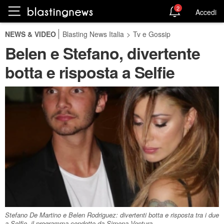
2
Accedi
NEWS & VIDEO
Blasting News Italia
>
Tv e Gossip
Belen e Stefano, divertente
botta e risposta a Selfie
Stefano De Martino e Belen Rodriguez: divertenti botta e risposta tra i due
a Selfie, il programma condotto da Simona Ventura