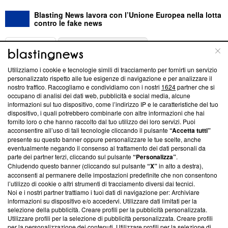
Blasting News lavora con l’Unione Europea nella lotta
contro le fake news
ABOUT
LINEA EDITORIALE
Utilizziamo i cookie e tecnologie simili di tracciamento per fornirti un servizio
Questa sezione offre informazioni trasparenti su Blasting
personalizzato rispetto alle tue esigenze di navigazione e per analizzare il
nostro traffico. Raccogliamo e condividiamo con i nostri
1624
partner che si
News, sui nostri processi editoriali e su come ci impegniamo a
occupano di analisi dei dati web, pubblicità e social media, alcune
creare news di qualità. Inoltre, afferma la nostra aderenza a
informazioni sul tuo dispositivo, come l’indirizzo IP e le caratteristiche del tuo
‘Trust Project - News with Integrity’
Blasting News non è
dispositivo, i quali potrebbero combinarle con altre informazioni che hai
ancora membro del programma, ma ha richiesto di farne
fornito loro o che hanno raccolto dal tuo utilizzo dei loro servizi. Puoi
parte; Trust Project non ha ancora effettuato una verifica di
acconsentire all’uso di tali tecnologie cliccando il pulsante
“Accetta tutti”
conformità agli standard.
presente su questo banner oppure personalizzare le tue scelte, anche
eventualmente negando il consenso al trattamento dei dati personali da
parte dei partner terzi, cliccando sul pulsante
“Personalizza”
.
Su di noi
Chiudendo questo banner (cliccando sul pulsante
“X”
in alto a destra),
acconsenti al permanere delle impostazioni predefinite che non consentono
Team editoriale
l’utilizzo di cookie o altri strumenti di tracciamento diversi dai tecnici.
Noi e i nostri partner trattiamo i tuoi dati di navigazione per: Archiviare
Corporate
informazioni su dispositivo e/o accedervi. Utilizzare dati limitati per la
selezione della pubblicità. Creare profili per la pubblicità personalizzata.
Redazione
Utilizzare profili per la selezione di pubblicità personalizzata. Creare profili
per la personalizzazione dei contenuti. Utilizzare profili per la selezione di