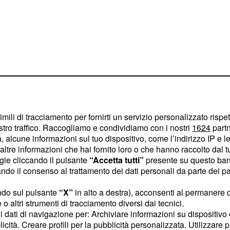
imili di tracciamento per fornirti un servizio personalizzato rispe
stro traffico. Raccogliamo e condividiamo con i nostri
1624
partn
 alcune informazioni sul tuo dispositivo, come l’indirizzo IP e le 
e alla Nannini, la quale
ltre informazioni che hai fornito loro o che hanno raccolto dal tuo
ogie cliccando il pulsante
“Accetta tutti”
presente su questo ban
er fare pubblicamente
o il consenso al trattamento dei dati personali da parte dei par
na Mediaset. La
zzo, si è scusata con la
ndo sul pulsante
“X”
in alto a destra), acconsenti al permanere 
o altri strumenti di tracciamento diversi dai tecnici.
vrebbe presto rimediato
uoi dati di navigazione per: Archiviare informazioni su dispositivo 
potrebbe
ilippi
licità. Creare profili per la pubblicità personalizzata. Utilizzare p