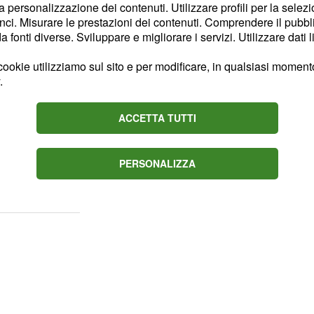
o tour di Gianna Nannini,
la personalizzazione dei contenuti. Utilizzare profili per la selez
ci. Misurare le prestazioni dei contenuti. Comprendere il pubblic
per l'Europa, tornerà
fonti diverse. Sviluppare e migliorare i servizi. Utilizzare dati l
se di
dicembre 2017.
re dell'amatissima
ookie utilizziamo sul sito e per modificare, in qualsiasi momento,
.
è conosciuta come una
i, infatti, sono gli
ACCETTA TUTTI
e a dover gestire: a
li Amici e
Uomini e
ormat televisivi, tutti di
PERSONALIZZA