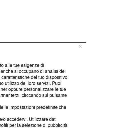
tto alle tue esigenze di
er che si occupano di analisi dei
caratteristiche del tuo dispositivo,
 utilizzo dei loro servizi. Puoi
ner oppure personalizzare le tue
tner terzi, cliccando sul pulsante
delle impostazioni predefinite che
e/o accedervi. Utilizzare dati
rofili per la selezione di pubblicità