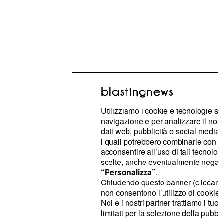
Utilizziamo i cookie e tecnologie s
navigazione e per analizzare il no
dati web, pubblicità e social media,
Ciò non deve aver fatto molto piacer
i quali potrebbero combinarle con a
acconsentire all’uso di tali tecnol
ha dunque colto la palla al balzo, p
scelte, anche eventualmente negand
una "
alla regi
tiratina" d'orecchie
“Personalizza”
.
conduttrice, vistosamente in imbara
Chiudendo questo banner (clicca
non consentono l’utilizzo di cookie 
propria ospite, promettendole che a
Noi e i nostri partner trattiamo i t
a questa mancanza. Magari la
De F
limitati per la selezione della pubb