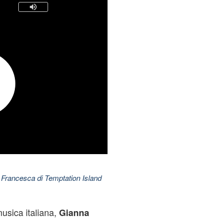
 Francesca di Temptation Island
musica italiana,
Gianna