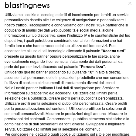
ABOUT
LINEA EDITORIALE
Utilizziamo i cookie e tecnologie simili di tracciamento per fornirti un servizio
Questa sezione offre informazioni trasparenti su Blasting
personalizzato rispetto alle tue esigenze di navigazione e per analizzare il
nostro traffico. Raccogliamo e condividiamo con i nostri
1624
partner che si
News, sui nostri processi editoriali e su come ci impegniamo a
occupano di analisi dei dati web, pubblicità e social media, alcune
creare news di qualità. Inoltre, afferma la nostra aderenza a
informazioni sul tuo dispositivo, come l’indirizzo IP e le caratteristiche del tuo
‘Trust Project - News with Integrity’
Blasting News non è
dispositivo, i quali potrebbero combinarle con altre informazioni che hai
ancora membro del programma, ma ha richiesto di farne
fornito loro o che hanno raccolto dal tuo utilizzo dei loro servizi. Puoi
parte; Trust Project non ha ancora effettuato una verifica di
acconsentire all’uso di tali tecnologie cliccando il pulsante
“Accetta tutti”
conformità agli standard.
presente su questo banner oppure personalizzare le tue scelte, anche
eventualmente negando il consenso al trattamento dei dati personali da
parte dei partner terzi, cliccando sul pulsante
“Personalizza”
.
Su di noi
Chiudendo questo banner (cliccando sul pulsante
“X”
in alto a destra),
acconsenti al permanere delle impostazioni predefinite che non consentono
Team editoriale
l’utilizzo di cookie o altri strumenti di tracciamento diversi dai tecnici.
Noi e i nostri partner trattiamo i tuoi dati di navigazione per: Archiviare
Corporate
informazioni su dispositivo e/o accedervi. Utilizzare dati limitati per la
selezione della pubblicità. Creare profili per la pubblicità personalizzata.
Redazione
Utilizzare profili per la selezione di pubblicità personalizzata. Creare profili
per la personalizzazione dei contenuti. Utilizzare profili per la selezione di
Informativa Privacy
contenuti personalizzati. Misurare le prestazioni degli annunci. Misurare le
prestazioni dei contenuti. Comprendere il pubblico attraverso statistiche o la
Cookie Policy
combinazione di dati provenienti da fonti diverse. Sviluppare e migliorare i
servizi. Utilizzare dati limitati per la selezione dei contenuti.
Blasting SA, IDI CHE-247.845.224, Via Carlo Frasca, 3 - 6900
Per conoscere nel dettaglio quali cookie utilizziamo sul sito e per modificare,