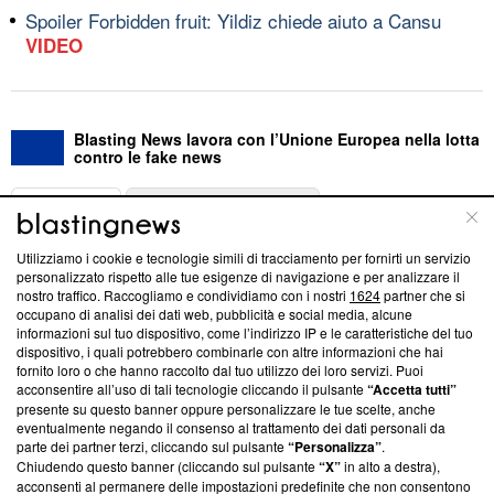
Spoiler Forbidden fruit: Yildiz chiede aiuto a Cansu
VIDEO
Blasting News lavora con l’Unione Europea nella lotta
contro le fake news
ABOUT
LINEA EDITORIALE
Utilizziamo i cookie e tecnologie simili di tracciamento per fornirti un servizio
Questa sezione offre informazioni trasparenti su Blasting
personalizzato rispetto alle tue esigenze di navigazione e per analizzare il
nostro traffico. Raccogliamo e condividiamo con i nostri
1624
partner che si
News, sui nostri processi editoriali e su come ci impegniamo a
occupano di analisi dei dati web, pubblicità e social media, alcune
creare news di qualità. Inoltre, afferma la nostra aderenza a
informazioni sul tuo dispositivo, come l’indirizzo IP e le caratteristiche del tuo
‘Trust Project - News with Integrity’
Blasting News non è
dispositivo, i quali potrebbero combinarle con altre informazioni che hai
ancora membro del programma, ma ha richiesto di farne
fornito loro o che hanno raccolto dal tuo utilizzo dei loro servizi. Puoi
parte; Trust Project non ha ancora effettuato una verifica di
acconsentire all’uso di tali tecnologie cliccando il pulsante
“Accetta tutti”
conformità agli standard.
presente su questo banner oppure personalizzare le tue scelte, anche
eventualmente negando il consenso al trattamento dei dati personali da
parte dei partner terzi, cliccando sul pulsante
“Personalizza”
.
Su di noi
Chiudendo questo banner (cliccando sul pulsante
“X”
in alto a destra),
acconsenti al permanere delle impostazioni predefinite che non consentono
Team editoriale