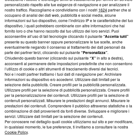
Questa sezione offre informazioni trasparenti su Blasting
personalizzato rispetto alle tue esigenze di navigazione e per analizzare il
nostro traffico. Raccogliamo e condividiamo con i nostri
1624
partner che si
News, sui nostri processi editoriali e su come ci impegniamo a
occupano di analisi dei dati web, pubblicità e social media, alcune
creare news di qualità. Inoltre, afferma la nostra aderenza a
informazioni sul tuo dispositivo, come l’indirizzo IP e le caratteristiche del tuo
‘Trust Project - News with Integrity’
Blasting News non è
dispositivo, i quali potrebbero combinarle con altre informazioni che hai
ancora membro del programma, ma ha richiesto di farne
fornito loro o che hanno raccolto dal tuo utilizzo dei loro servizi. Puoi
parte; Trust Project non ha ancora effettuato una verifica di
acconsentire all’uso di tali tecnologie cliccando il pulsante
“Accetta tutti”
conformità agli standard.
presente su questo banner oppure personalizzare le tue scelte, anche
eventualmente negando il consenso al trattamento dei dati personali da
parte dei partner terzi, cliccando sul pulsante
“Personalizza”
.
Su di noi
Chiudendo questo banner (cliccando sul pulsante
“X”
in alto a destra),
acconsenti al permanere delle impostazioni predefinite che non consentono
Team editoriale
l’utilizzo di cookie o altri strumenti di tracciamento diversi dai tecnici.
Noi e i nostri partner trattiamo i tuoi dati di navigazione per: Archiviare
Corporate
informazioni su dispositivo e/o accedervi. Utilizzare dati limitati per la
selezione della pubblicità. Creare profili per la pubblicità personalizzata.
Redazione
Utilizzare profili per la selezione di pubblicità personalizzata. Creare profili
per la personalizzazione dei contenuti. Utilizzare profili per la selezione di
Informativa Privacy
contenuti personalizzati. Misurare le prestazioni degli annunci. Misurare le
prestazioni dei contenuti. Comprendere il pubblico attraverso statistiche o la
Cookie Policy
combinazione di dati provenienti da fonti diverse. Sviluppare e migliorare i
servizi. Utilizzare dati limitati per la selezione dei contenuti.
Blasting SA, IDI CHE-247.845.224, Via Carlo Frasca, 3 - 6900
Per conoscere nel dettaglio quali cookie utilizziamo sul sito e per modificare,
Lugano (Svizzera) Tel:
+39 0690258937
in qualsiasi momento, le tue preferenze, ti invitiamo a consultare la nostra
Cookie Policy
.
© 2026 Blasting News