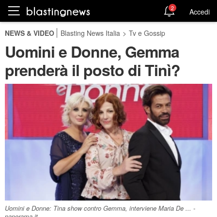
2
Accedi
NEWS & VIDEO
Blasting News Italia
>
Tv e Gossip
Uomini e Donne, Gemma
prenderà il posto di Tinì?
Uomini e Donne: Tina show contro Gemma, interviene Maria De ... -
panorama.it