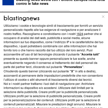
contro le fake news
ABOUT
LINEA EDITORIALE
Utilizziamo i cookie e tecnologie simili di tracciamento per fornirti un servizio
Questa sezione offre informazioni trasparenti su Blasting
personalizzato rispetto alle tue esigenze di navigazione e per analizzare il
nostro traffico. Raccogliamo e condividiamo con i nostri
1624
partner che si
News, sui nostri processi editoriali e su come ci impegniamo a
occupano di analisi dei dati web, pubblicità e social media, alcune
creare news di qualità. Inoltre, afferma la nostra aderenza a
informazioni sul tuo dispositivo, come l’indirizzo IP e le caratteristiche del tuo
‘Trust Project - News with Integrity’
Blasting News non è
dispositivo, i quali potrebbero combinarle con altre informazioni che hai
ancora membro del programma, ma ha richiesto di farne
fornito loro o che hanno raccolto dal tuo utilizzo dei loro servizi. Puoi
parte; Trust Project non ha ancora effettuato una verifica di
acconsentire all’uso di tali tecnologie cliccando il pulsante
“Accetta tutti”
conformità agli standard.
presente su questo banner oppure personalizzare le tue scelte, anche
eventualmente negando il consenso al trattamento dei dati personali da
parte dei partner terzi, cliccando sul pulsante
“Personalizza”
.
Su di noi
Chiudendo questo banner (cliccando sul pulsante
“X”
in alto a destra),
acconsenti al permanere delle impostazioni predefinite che non consentono
Team editoriale
l’utilizzo di cookie o altri strumenti di tracciamento diversi dai tecnici.
Noi e i nostri partner trattiamo i tuoi dati di navigazione per: Archiviare
Corporate
informazioni su dispositivo e/o accedervi. Utilizzare dati limitati per la
selezione della pubblicità. Creare profili per la pubblicità personalizzata.
Redazione
Utilizzare profili per la selezione di pubblicità personalizzata. Creare profili
per la personalizzazione dei contenuti. Utilizzare profili per la selezione di
Informativa Privacy
contenuti personalizzati. Misurare le prestazioni degli annunci. Misurare le