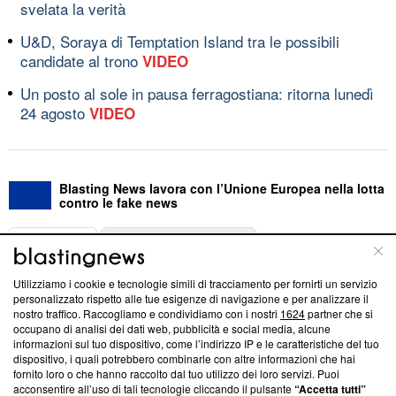
svelata la verità
U&D, Soraya di Temptation Island tra le possibili
candidate al trono
VIDEO
Un posto al sole in pausa ferragostiana: ritorna lunedì
24 agosto
VIDEO
Blasting News lavora con l’Unione Europea nella lotta
contro le fake news
ABOUT
LINEA EDITORIALE
Utilizziamo i cookie e tecnologie simili di tracciamento per fornirti un servizio
Questa sezione offre informazioni trasparenti su Blasting
personalizzato rispetto alle tue esigenze di navigazione e per analizzare il
nostro traffico. Raccogliamo e condividiamo con i nostri
1624
partner che si
News, sui nostri processi editoriali e su come ci impegniamo a
occupano di analisi dei dati web, pubblicità e social media, alcune
creare news di qualità. Inoltre, afferma la nostra aderenza a
informazioni sul tuo dispositivo, come l’indirizzo IP e le caratteristiche del tuo
‘Trust Project - News with Integrity’
Blasting News non è
dispositivo, i quali potrebbero combinarle con altre informazioni che hai
ancora membro del programma, ma ha richiesto di farne
fornito loro o che hanno raccolto dal tuo utilizzo dei loro servizi. Puoi
parte; Trust Project non ha ancora effettuato una verifica di
acconsentire all’uso di tali tecnologie cliccando il pulsante
“Accetta tutti”