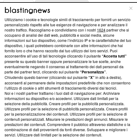
ABOUT
LINEA EDITORIALE
Utilizziamo i cookie e tecnologie simili di tracciamento per fornirti un servizio
Questa sezione offre informazioni trasparenti su Blasting
personalizzato rispetto alle tue esigenze di navigazione e per analizzare il
nostro traffico. Raccogliamo e condividiamo con i nostri
1624
partner che si
News, sui nostri processi editoriali e su come ci impegniamo a
occupano di analisi dei dati web, pubblicità e social media, alcune
creare news di qualità. Inoltre, afferma la nostra aderenza a
informazioni sul tuo dispositivo, come l’indirizzo IP e le caratteristiche del tuo
‘Trust Project - News with Integrity’
Blasting News non è
dispositivo, i quali potrebbero combinarle con altre informazioni che hai
ancora membro del programma, ma ha richiesto di farne
fornito loro o che hanno raccolto dal tuo utilizzo dei loro servizi. Puoi
parte; Trust Project non ha ancora effettuato una verifica di
acconsentire all’uso di tali tecnologie cliccando il pulsante
“Accetta tutti”
conformità agli standard.
presente su questo banner oppure personalizzare le tue scelte, anche
eventualmente negando il consenso al trattamento dei dati personali da
parte dei partner terzi, cliccando sul pulsante
“Personalizza”
.
Su di noi
Chiudendo questo banner (cliccando sul pulsante
“X”
in alto a destra),
acconsenti al permanere delle impostazioni predefinite che non consentono
Team editoriale
l’utilizzo di cookie o altri strumenti di tracciamento diversi dai tecnici.
Noi e i nostri partner trattiamo i tuoi dati di navigazione per: Archiviare
Corporate
informazioni su dispositivo e/o accedervi. Utilizzare dati limitati per la
selezione della pubblicità. Creare profili per la pubblicità personalizzata.
Redazione
Utilizzare profili per la selezione di pubblicità personalizzata. Creare profili
per la personalizzazione dei contenuti. Utilizzare profili per la selezione di
Informativa Privacy
contenuti personalizzati. Misurare le prestazioni degli annunci. Misurare le
prestazioni dei contenuti. Comprendere il pubblico attraverso statistiche o la
Cookie Policy
combinazione di dati provenienti da fonti diverse. Sviluppare e migliorare i
servizi. Utilizzare dati limitati per la selezione dei contenuti.