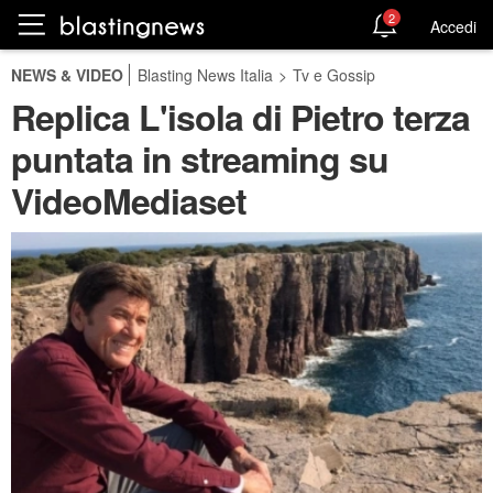
2
Accedi
NEWS & VIDEO
Blasting News Italia
>
Tv e Gossip
Replica L'isola di Pietro terza
puntata in streaming su
VideoMediaset