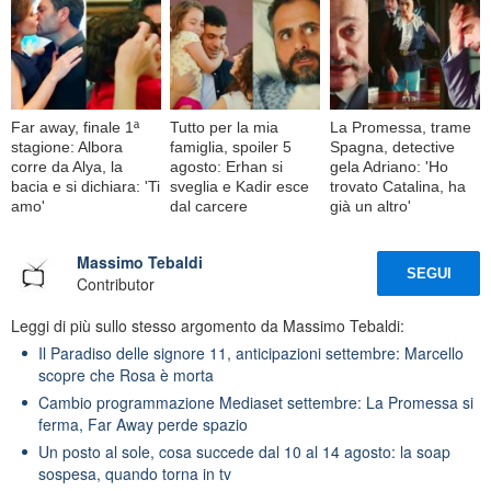
Far away, finale 1ª
Tutto per la mia
La Promessa, trame
stagione: Albora
famiglia, spoiler 5
Spagna, detective
corre da Alya, la
agosto: Erhan si
gela Adriano: 'Ho
bacia e si dichiara: 'Ti
sveglia e Kadir esce
trovato Catalina, ha
amo'
dal carcere
già un altro'
Massimo Tebaldi
SEGUI
Contributor
Leggi di più sullo stesso argomento da Massimo Tebaldi:
Il Paradiso delle signore 11, anticipazioni settembre: Marcello
scopre che Rosa è morta
Cambio programmazione Mediaset settembre: La Promessa si
ferma, Far Away perde spazio
Un posto al sole, cosa succede dal 10 al 14 agosto: la soap
sospesa, quando torna in tv