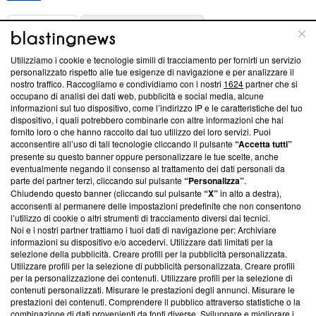
ABOUT
LINEA EDITORIALE
Utilizziamo i cookie e tecnologie simili di tracciamento per fornirti un servizio
Questa sezione offre informazioni trasparenti su Blasting
personalizzato rispetto alle tue esigenze di navigazione e per analizzare il
nostro traffico. Raccogliamo e condividiamo con i nostri
1624
partner che si
News, sui nostri processi editoriali e su come ci impegniamo a
occupano di analisi dei dati web, pubblicità e social media, alcune
creare news di qualità. Inoltre, afferma la nostra aderenza a
informazioni sul tuo dispositivo, come l’indirizzo IP e le caratteristiche del tuo
‘Trust Project - News with Integrity’
Blasting News non è
dispositivo, i quali potrebbero combinarle con altre informazioni che hai
ancora membro del programma, ma ha richiesto di farne
fornito loro o che hanno raccolto dal tuo utilizzo dei loro servizi. Puoi
parte; Trust Project non ha ancora effettuato una verifica di
acconsentire all’uso di tali tecnologie cliccando il pulsante
“Accetta tutti”
conformità agli standard.
presente su questo banner oppure personalizzare le tue scelte, anche
eventualmente negando il consenso al trattamento dei dati personali da
parte dei partner terzi, cliccando sul pulsante
“Personalizza”
.
Su di noi
Chiudendo questo banner (cliccando sul pulsante
“X”
in alto a destra),
acconsenti al permanere delle impostazioni predefinite che non consentono
Team editoriale
l’utilizzo di cookie o altri strumenti di tracciamento diversi dai tecnici.
Noi e i nostri partner trattiamo i tuoi dati di navigazione per: Archiviare
Corporate
informazioni su dispositivo e/o accedervi. Utilizzare dati limitati per la
selezione della pubblicità. Creare profili per la pubblicità personalizzata.
Redazione
Utilizzare profili per la selezione di pubblicità personalizzata. Creare profili
per la personalizzazione dei contenuti. Utilizzare profili per la selezione di
Informativa Privacy
contenuti personalizzati. Misurare le prestazioni degli annunci. Misurare le
prestazioni dei contenuti. Comprendere il pubblico attraverso statistiche o la
Cookie Policy
combinazione di dati provenienti da fonti diverse. Sviluppare e migliorare i