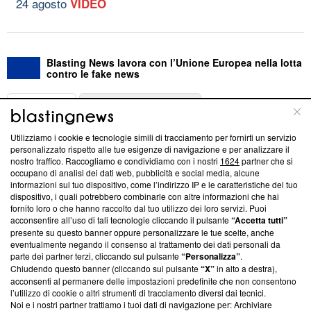
24 agosto
VIDEO
Blasting News lavora con l’Unione Europea nella lotta
contro le fake news
ABOUT
LINEA EDITORIALE
Utilizziamo i cookie e tecnologie simili di tracciamento per fornirti un servizio
Questa sezione offre informazioni trasparenti su Blasting
personalizzato rispetto alle tue esigenze di navigazione e per analizzare il
nostro traffico. Raccogliamo e condividiamo con i nostri
1624
partner che si
News, sui nostri processi editoriali e su come ci impegniamo a
occupano di analisi dei dati web, pubblicità e social media, alcune
creare news di qualità. Inoltre, afferma la nostra aderenza a
informazioni sul tuo dispositivo, come l’indirizzo IP e le caratteristiche del tuo
‘Trust Project - News with Integrity’
Blasting News non è
dispositivo, i quali potrebbero combinarle con altre informazioni che hai
ancora membro del programma, ma ha richiesto di farne
fornito loro o che hanno raccolto dal tuo utilizzo dei loro servizi. Puoi
parte; Trust Project non ha ancora effettuato una verifica di
acconsentire all’uso di tali tecnologie cliccando il pulsante
“Accetta tutti”
conformità agli standard.
presente su questo banner oppure personalizzare le tue scelte, anche
eventualmente negando il consenso al trattamento dei dati personali da
parte dei partner terzi, cliccando sul pulsante
“Personalizza”
.
Su di noi
Chiudendo questo banner (cliccando sul pulsante
“X”
in alto a destra),
acconsenti al permanere delle impostazioni predefinite che non consentono
Team editoriale
l’utilizzo di cookie o altri strumenti di tracciamento diversi dai tecnici.
Noi e i nostri partner trattiamo i tuoi dati di navigazione per: Archiviare
Corporate