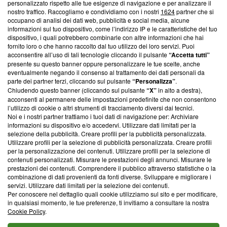
Questa sezione offre informazioni trasparenti su Blasting
personalizzato rispetto alle tue esigenze di navigazione e per analizzare il
nostro traffico. Raccogliamo e condividiamo con i nostri
1624
partner che si
News, sui nostri processi editoriali e su come ci impegniamo a
occupano di analisi dei dati web, pubblicità e social media, alcune
creare news di qualità. Inoltre, afferma la nostra aderenza a
informazioni sul tuo dispositivo, come l’indirizzo IP e le caratteristiche del tuo
‘Trust Project - News with Integrity’
Blasting News non è
dispositivo, i quali potrebbero combinarle con altre informazioni che hai
ancora membro del programma, ma ha richiesto di farne
fornito loro o che hanno raccolto dal tuo utilizzo dei loro servizi. Puoi
parte; Trust Project non ha ancora effettuato una verifica di
acconsentire all’uso di tali tecnologie cliccando il pulsante
“Accetta tutti”
conformità agli standard.
presente su questo banner oppure personalizzare le tue scelte, anche
eventualmente negando il consenso al trattamento dei dati personali da
parte dei partner terzi, cliccando sul pulsante
“Personalizza”
.
Su di noi
Chiudendo questo banner (cliccando sul pulsante
“X”
in alto a destra),
acconsenti al permanere delle impostazioni predefinite che non consentono
Team editoriale
l’utilizzo di cookie o altri strumenti di tracciamento diversi dai tecnici.
Noi e i nostri partner trattiamo i tuoi dati di navigazione per: Archiviare
Corporate
informazioni su dispositivo e/o accedervi. Utilizzare dati limitati per la
selezione della pubblicità. Creare profili per la pubblicità personalizzata.
Redazione
Utilizzare profili per la selezione di pubblicità personalizzata. Creare profili
per la personalizzazione dei contenuti. Utilizzare profili per la selezione di
Informativa Privacy
contenuti personalizzati. Misurare le prestazioni degli annunci. Misurare le
prestazioni dei contenuti. Comprendere il pubblico attraverso statistiche o la
Cookie Policy
combinazione di dati provenienti da fonti diverse. Sviluppare e migliorare i
servizi. Utilizzare dati limitati per la selezione dei contenuti.
Blasting SA, IDI CHE-247.845.224, Via Carlo Frasca, 3 - 6900
Per conoscere nel dettaglio quali cookie utilizziamo sul sito e per modificare,
Lugano (Svizzera) Tel:
+39 0690258937
in qualsiasi momento, le tue preferenze, ti invitiamo a consultare la nostra
Cookie Policy
.
© 2026 Blasting News