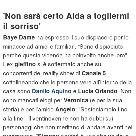
'Non sarà certo Aida a togliermi
il sorriso'
ha espresso il suo dispiacere per le
Baye Dame
minacce ad amici e familiari. “Sono dispiaciuto
perché questa vicenda ha coinvolto anche loro”.
L’ex
si è soffermato anche sui
gieffino
concorrenti del reality show di
Canale 5
sottolineando che le persone vere all’interno della
casa sono
e
. Non
Danilo Aquino
Lucia Orlando
sono mancati elogi per
(e per la sua
Veronica
storia) e per l'amico
: "Sosteniamolo fino
Angelo
alla fine”. Il ventinovenne non ha dubbi sui
personaggi che non meritano di andare avanti nel
programma. “
perché è
uno che va dove
Simone