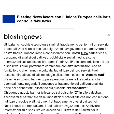
Blasting News lavora con l’Unione Europea nella lotta
contro le fake news
ABOUT
LINEA EDITORIALE
Utilizziamo i cookie e tecnologie simili di tracciamento per fornirti un servizio
Questa sezione offre informazioni trasparenti su Blasting
personalizzato rispetto alle tue esigenze di navigazione e per analizzare il
nostro traffico. Raccogliamo e condividiamo con i nostri
1624
partner che si
News, sui nostri processi editoriali e su come ci impegniamo a
occupano di analisi dei dati web, pubblicità e social media, alcune
creare news di qualità. Inoltre, afferma la nostra aderenza a
informazioni sul tuo dispositivo, come l’indirizzo IP e le caratteristiche del tuo
‘Trust Project - News with Integrity’
Blasting News non è
dispositivo, i quali potrebbero combinarle con altre informazioni che hai
ancora membro del programma, ma ha richiesto di farne
fornito loro o che hanno raccolto dal tuo utilizzo dei loro servizi. Puoi
parte; Trust Project non ha ancora effettuato una verifica di
acconsentire all’uso di tali tecnologie cliccando il pulsante
“Accetta tutti”
conformità agli standard.
presente su questo banner oppure personalizzare le tue scelte, anche
eventualmente negando il consenso al trattamento dei dati personali da
parte dei partner terzi, cliccando sul pulsante
“Personalizza”
.
Su di noi
Chiudendo questo banner (cliccando sul pulsante
“X”
in alto a destra),
acconsenti al permanere delle impostazioni predefinite che non consentono
Team editoriale
l’utilizzo di cookie o altri strumenti di tracciamento diversi dai tecnici.
Noi e i nostri partner trattiamo i tuoi dati di navigazione per: Archiviare
Corporate
informazioni su dispositivo e/o accedervi. Utilizzare dati limitati per la