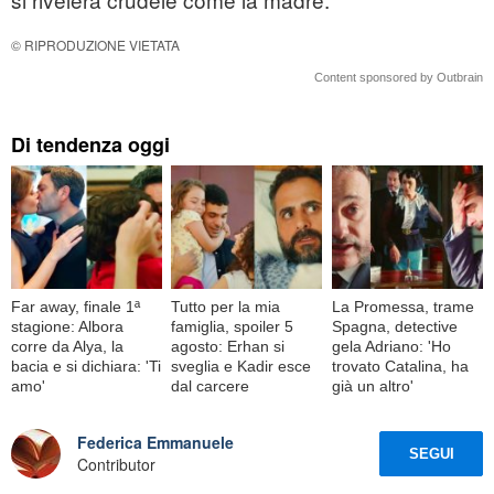
© RIPRODUZIONE VIETATA
Content sponsored by Outbrain
Di tendenza oggi
Far away, finale 1ª
Tutto per la mia
La Promessa, trame
stagione: Albora
famiglia, spoiler 5
Spagna, detective
corre da Alya, la
agosto: Erhan si
gela Adriano: 'Ho
bacia e si dichiara: 'Ti
sveglia e Kadir esce
trovato Catalina, ha
amo'
dal carcere
già un altro'
Federica Emmanuele
SEGUI
Contributor