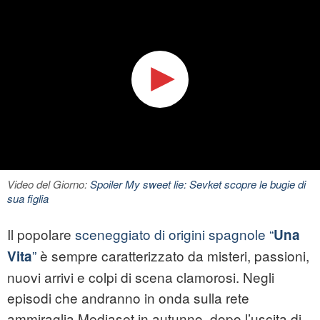
Video del Giorno:
Spoiler My sweet lie: Sevket scopre le bugie di
sua figlia
Il popolare
sceneggiato di origini spagnole “
Una
”
è sempre caratterizzato da misteri, passioni,
Vita
nuovi arrivi e colpi di scena clamorosi. Negli
episodi che andranno in onda sulla rete
ammiraglia Mediaset in autunno, dopo l’uscita di