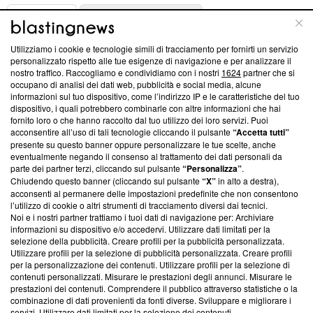
ABOUT
LINEA EDITORIALE
Utilizziamo i cookie e tecnologie simili di tracciamento per fornirti un servizio
Questa sezione offre informazioni trasparenti su Blasting
personalizzato rispetto alle tue esigenze di navigazione e per analizzare il
nostro traffico. Raccogliamo e condividiamo con i nostri
1624
partner che si
News, sui nostri processi editoriali e su come ci impegniamo a
occupano di analisi dei dati web, pubblicità e social media, alcune
creare news di qualità. Inoltre, afferma la nostra aderenza a
informazioni sul tuo dispositivo, come l’indirizzo IP e le caratteristiche del tuo
‘Trust Project - News with Integrity’
Blasting News non è
dispositivo, i quali potrebbero combinarle con altre informazioni che hai
ancora membro del programma, ma ha richiesto di farne
fornito loro o che hanno raccolto dal tuo utilizzo dei loro servizi. Puoi
parte; Trust Project non ha ancora effettuato una verifica di
acconsentire all’uso di tali tecnologie cliccando il pulsante
“Accetta tutti”
conformità agli standard.
presente su questo banner oppure personalizzare le tue scelte, anche
eventualmente negando il consenso al trattamento dei dati personali da
parte dei partner terzi, cliccando sul pulsante
“Personalizza”
.
Su di noi
Chiudendo questo banner (cliccando sul pulsante
“X”
in alto a destra),
acconsenti al permanere delle impostazioni predefinite che non consentono
Team editoriale
l’utilizzo di cookie o altri strumenti di tracciamento diversi dai tecnici.
Noi e i nostri partner trattiamo i tuoi dati di navigazione per: Archiviare
Corporate
informazioni su dispositivo e/o accedervi. Utilizzare dati limitati per la
selezione della pubblicità. Creare profili per la pubblicità personalizzata.
Redazione
Utilizzare profili per la selezione di pubblicità personalizzata. Creare profili
per la personalizzazione dei contenuti. Utilizzare profili per la selezione di
Informativa Privacy
contenuti personalizzati. Misurare le prestazioni degli annunci. Misurare le
prestazioni dei contenuti. Comprendere il pubblico attraverso statistiche o la
Cookie Policy
combinazione di dati provenienti da fonti diverse. Sviluppare e migliorare i
servizi. Utilizzare dati limitati per la selezione dei contenuti.