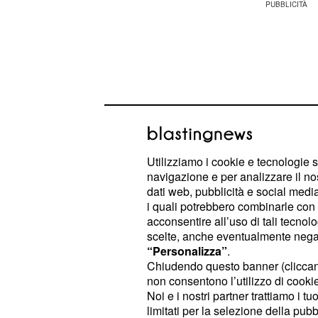
Utilizziamo i cookie e tecnologie s
navigazione e per analizzare il no
dati web, pubblicità e social media,
i quali potrebbero combinarle con a
acconsentire all’uso di tali tecnol
scelte, anche eventualmente negand
Ecco cosa ha dichiarato:
“Personalizza”
.
Chiudendo questo banner (clicca
"Nella prima puntata della quindice
non consentono l’utilizzo di cookie 
Noi e i nostri partner trattiamo i t
assisteremo
di 
al viaggio di nozze
limitati per la selezione della pubb