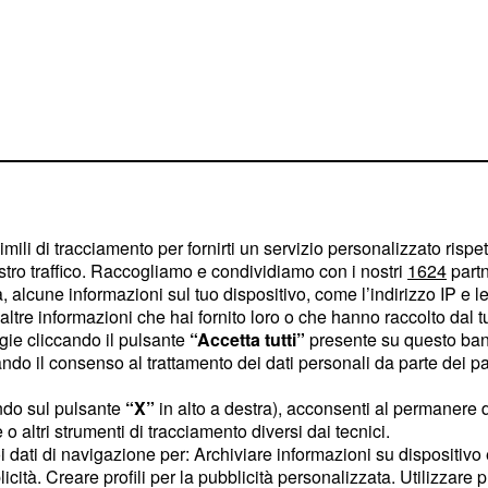
imili di tracciamento per fornirti un servizio personalizzato rispe
stro traffico. Raccogliamo e condividiamo con i nostri
1624
partn
 alcune informazioni sul tuo dispositivo, come l’indirizzo IP e le 
ltre informazioni che hai fornito loro o che hanno raccolto dal tuo
ogie cliccando il pulsante
“Accetta tutti”
presente su questo ban
o il consenso al trattamento dei dati personali da parte dei par
ndo sul pulsante
“X”
in alto a destra), acconsenti al permanere 
sima stagione
o altri strumenti di tracciamento diversi dai tecnici.
uoi dati di navigazione per: Archiviare informazioni su dispositivo 
Alex e Jo. Proprio
licità. Creare profili per la pubblicità personalizzata. Utilizzare p