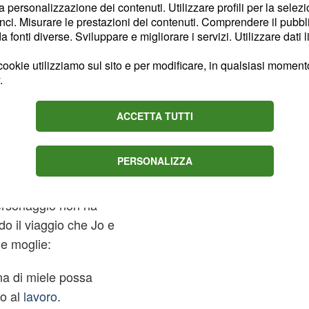
o ispirata e sicura di
la personalizzazione dei contenuti. Utilizzare profili per la selez
 molto importante. La
ci. Misurare le prestazioni dei contenuti. Comprendere il pubblic
fonti diverse. Sviluppare e migliorare i servizi. Utilizzare dati l
e per condurre il suo
. Ultimamente il loro
y
ookie utilizziamo sul sito e per modificare, in qualsiasi momento,
ssimo lavorare con lei.
.
vincere il suo superiore
orativo insieme."
ACCETTA TUTTI
ita da sposi
PERSONALIZZA
ta di coppia dei
.
"Jolex"
personaggio non ha
do il viaggio che Jo e
e moglie:
na di miele possa
o al
lavoro
.