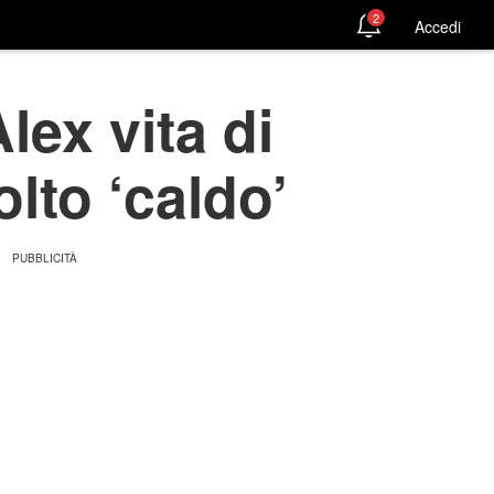
2
Accedi
lex vita di
lto ‘caldo’