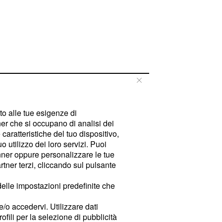
tto alle tue esigenze di
er che si occupano di analisi dei
caratteristiche del tuo dispositivo,
 utilizzo dei loro servizi. Puoi
ner oppure personalizzare le tue
tner terzi, cliccando sul pulsante
delle impostazioni predefinite che
e/o accedervi. Utilizzare dati
rofili per la selezione di pubblicità