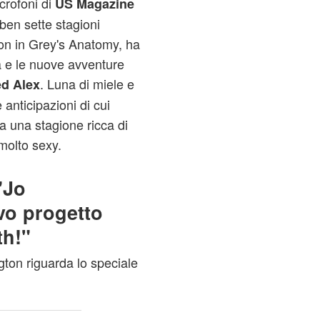
icrofoni di
US Magazine
 ben sette stagioni
son in Grey's Anatomy, ha
ta e le nuove avventure
. Luna di miele e
ed Alex
 anticipazioni di cui
ia una stagione ricca di
molto sexy.
"Jo
vo progetto
th!"
gton riguarda lo speciale