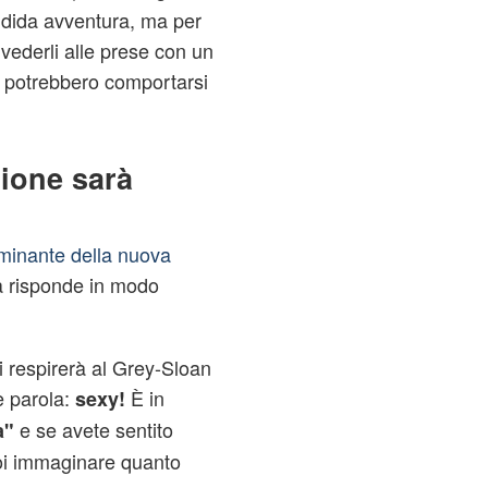
ndida avventura, ma per
 vederli alle prese con un
 potrebbero comportarsi
ione sarà
minante della nuova
a risponde in modo
i respirerà al Grey-Sloan
e parola:
È in
sexy!
e se avete sentito
a"
 voi immaginare quanto