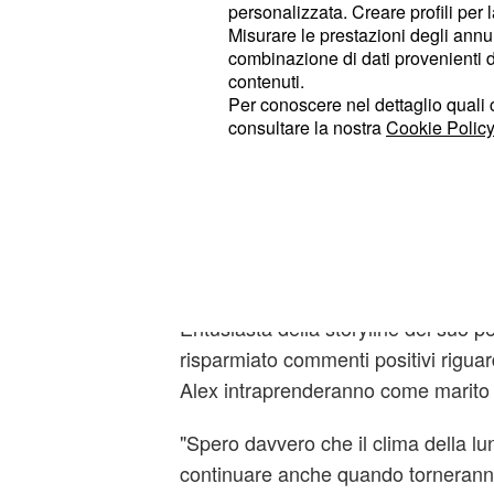
durante
la luna di miele
Jo sarà molt
personalizzata. Creare profili per 
aver trovato un'innovazione medica
Misurare le prestazioni degli annun
combinazione di dati provenienti da 
persona che le verrà subito in ment
contenuti.
nuovo progetto sarà
Meredith Gre
Per conoscere nel dettaglio quali c
rapporto è migliorato e Jo ama tanti
consultare la nostra
Cookie Policy
Dovrà quindi tornare a Seattle e con
a intraprendere questo percorso lav
Alex e Jo: La nuova v
Camilla si è poi concentrata sulla vi
Entusiasta della storyline del suo 
risparmiato commenti positivi riguar
Alex intraprenderanno come marito 
"Spero davvero che il clima della lu
continuare anche quando tornerann