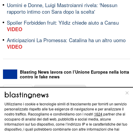
Uomini e Donne, Luigi Mastroianni rivela: 'Nessun
rapporto intimo con Sara dopo la scelta'
Spoiler Forbidden fruit: Yildiz chiede aiuto a Cansu
VIDEO
Anticipazioni La Promessa: Catalina ha un altro uomo
VIDEO
Blasting News lavora con l’Unione Europea nella lotta
contro le fake news
ABOUT
LINEA EDITORIALE
Utilizziamo i cookie e tecnologie simili di tracciamento per fornirti un servizio
Questa sezione offre informazioni trasparenti su Blasting
personalizzato rispetto alle tue esigenze di navigazione e per analizzare il
nostro traffico. Raccogliamo e condividiamo con i nostri
1624
partner che si
News, sui nostri processi editoriali e su come ci impegniamo a
occupano di analisi dei dati web, pubblicità e social media, alcune
creare news di qualità. Inoltre, afferma la nostra aderenza a
informazioni sul tuo dispositivo, come l’indirizzo IP e le caratteristiche del tuo
‘Trust Project - News with Integrity’
Blasting News non è
dispositivo, i quali potrebbero combinarle con altre informazioni che hai
ancora membro del programma, ma ha richiesto di farne