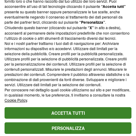
fornito loro o che hanno raccolto dal tuo utilizzo dei loro servizi. Puoi
parte; Trust Project non ha ancora effettuato una verifica di
acconsentire all’uso di tali tecnologie cliccando il pulsante
“Accetta tutti”
conformità agli standard.
presente su questo banner oppure personalizzare le tue scelte, anche
eventualmente negando il consenso al trattamento dei dati personali da
parte dei partner terzi, cliccando sul pulsante
“Personalizza”
.
Su di noi
Chiudendo questo banner (cliccando sul pulsante
“X”
in alto a destra),
acconsenti al permanere delle impostazioni predefinite che non consentono
Team editoriale
l’utilizzo di cookie o altri strumenti di tracciamento diversi dai tecnici.
Noi e i nostri partner trattiamo i tuoi dati di navigazione per: Archiviare
Corporate
informazioni su dispositivo e/o accedervi. Utilizzare dati limitati per la
selezione della pubblicità. Creare profili per la pubblicità personalizzata.
Redazione
Utilizzare profili per la selezione di pubblicità personalizzata. Creare profili
per la personalizzazione dei contenuti. Utilizzare profili per la selezione di
Informativa Privacy
contenuti personalizzati. Misurare le prestazioni degli annunci. Misurare le
prestazioni dei contenuti. Comprendere il pubblico attraverso statistiche o la
Cookie Policy
combinazione di dati provenienti da fonti diverse. Sviluppare e migliorare i
servizi. Utilizzare dati limitati per la selezione dei contenuti.
Blasting SA, IDI CHE-247.845.224, Via Carlo Frasca, 3 - 6900
Per conoscere nel dettaglio quali cookie utilizziamo sul sito e per modificare,
Lugano (Svizzera) Tel:
+39 0690258937
in qualsiasi momento, le tue preferenze, ti invitiamo a consultare la nostra
Cookie Policy
.
© 2026 Blasting News
ACCETTA TUTTI
PERSONALIZZA