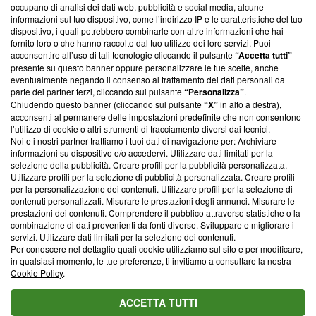
occupano di analisi dei dati web, pubblicità e social media, alcune
creare news di qualità. Inoltre, afferma la nostra aderenza a
informazioni sul tuo dispositivo, come l’indirizzo IP e le caratteristiche del tuo
‘Trust Project - News with Integrity’
Blasting News non è
dispositivo, i quali potrebbero combinarle con altre informazioni che hai
ancora membro del programma, ma ha richiesto di farne
fornito loro o che hanno raccolto dal tuo utilizzo dei loro servizi. Puoi
parte; Trust Project non ha ancora effettuato una verifica di
acconsentire all’uso di tali tecnologie cliccando il pulsante
“Accetta tutti”
conformità agli standard.
presente su questo banner oppure personalizzare le tue scelte, anche
eventualmente negando il consenso al trattamento dei dati personali da
parte dei partner terzi, cliccando sul pulsante
“Personalizza”
.
Su di noi
Chiudendo questo banner (cliccando sul pulsante
“X”
in alto a destra),
acconsenti al permanere delle impostazioni predefinite che non consentono
Team editoriale
l’utilizzo di cookie o altri strumenti di tracciamento diversi dai tecnici.
Noi e i nostri partner trattiamo i tuoi dati di navigazione per: Archiviare
Corporate
informazioni su dispositivo e/o accedervi. Utilizzare dati limitati per la
selezione della pubblicità. Creare profili per la pubblicità personalizzata.
Redazione
Utilizzare profili per la selezione di pubblicità personalizzata. Creare profili
per la personalizzazione dei contenuti. Utilizzare profili per la selezione di
Informativa Privacy
contenuti personalizzati. Misurare le prestazioni degli annunci. Misurare le
prestazioni dei contenuti. Comprendere il pubblico attraverso statistiche o la
Cookie Policy
combinazione di dati provenienti da fonti diverse. Sviluppare e migliorare i
servizi. Utilizzare dati limitati per la selezione dei contenuti.
Blasting SA, IDI CHE-247.845.224, Via Carlo Frasca, 3 - 6900
Per conoscere nel dettaglio quali cookie utilizziamo sul sito e per modificare,
Lugano (Svizzera) Tel:
+39 0690258937
in qualsiasi momento, le tue preferenze, ti invitiamo a consultare la nostra
Cookie Policy
.
© 2026 Blasting News
ACCETTA TUTTI