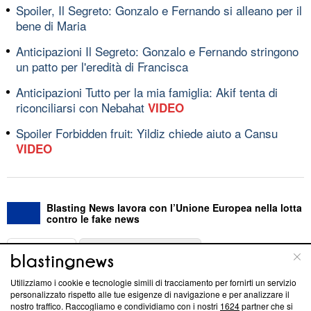
Spoiler, Il Segreto: Gonzalo e Fernando si alleano per il
bene di Maria
Anticipazioni Il Segreto: Gonzalo e Fernando stringono
un patto per l'eredità di Francisca
Anticipazioni Tutto per la mia famiglia: Akif tenta di
riconciliarsi con Nebahat
VIDEO
Spoiler Forbidden fruit: Yildiz chiede aiuto a Cansu
VIDEO
Blasting News lavora con l’Unione Europea nella lotta
contro le fake news
ABOUT
LINEA EDITORIALE
Utilizziamo i cookie e tecnologie simili di tracciamento per fornirti un servizio
Questa sezione offre informazioni trasparenti su Blasting
personalizzato rispetto alle tue esigenze di navigazione e per analizzare il
nostro traffico. Raccogliamo e condividiamo con i nostri
1624
partner che si
News, sui nostri processi editoriali e su come ci impegniamo a