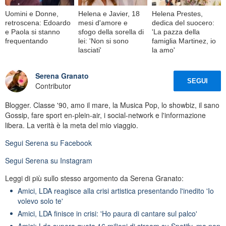
Uomini e Donne,
Helena e Javier, 18
Helena Prestes,
retroscena: Edoardo
mesi d'amore e
dedica del suocero:
e Paola si stanno
sfogo della sorella di
'La pazza della
frequentando
lei: 'Non si sono
famiglia Martinez, io
lasciati'
la amo'
Serena Granato
SEGUI
Contributor
Blogger. Classe '90, amo il mare, la Musica Pop, lo showbiz, il sano
Gossip, fare sport en-plein-air, i social-network e l'informazione
libera. La verità è la meta del mio viaggio.
Segui
Serena
su Facebook
Segui
Serena
su Instagram
Leggi di più sullo stesso argomento da Serena Granato:
Amici, LDA reagisce alla crisi artistica presentando l'inedito 'Io
volevo solo te'
Amici, LDA finisce in crisi: 'Ho paura di cantare sul palco'
Amici: Lda supera quota 16 milioni di stream su Spotify, ma non