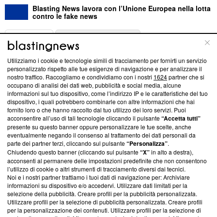
Blasting News lavora con l’Unione Europea nella lotta
contro le fake news
ABOUT
LINEA EDITORIALE
Utilizziamo i cookie e tecnologie simili di tracciamento per fornirti un servizio
Questa sezione offre informazioni trasparenti su Blasting
personalizzato rispetto alle tue esigenze di navigazione e per analizzare il
nostro traffico. Raccogliamo e condividiamo con i nostri
1624
partner che si
News, sui nostri processi editoriali e su come ci impegniamo a
occupano di analisi dei dati web, pubblicità e social media, alcune
creare news di qualità. Inoltre, afferma la nostra aderenza a
informazioni sul tuo dispositivo, come l’indirizzo IP e le caratteristiche del tuo
‘Trust Project - News with Integrity’
Blasting News non è
dispositivo, i quali potrebbero combinarle con altre informazioni che hai
ancora membro del programma, ma ha richiesto di farne
fornito loro o che hanno raccolto dal tuo utilizzo dei loro servizi. Puoi
parte; Trust Project non ha ancora effettuato una verifica di
acconsentire all’uso di tali tecnologie cliccando il pulsante
“Accetta tutti”
conformità agli standard.
presente su questo banner oppure personalizzare le tue scelte, anche
eventualmente negando il consenso al trattamento dei dati personali da
parte dei partner terzi, cliccando sul pulsante
“Personalizza”
.
Su di noi
Chiudendo questo banner (cliccando sul pulsante
“X”
in alto a destra),
acconsenti al permanere delle impostazioni predefinite che non consentono
Team editoriale
l’utilizzo di cookie o altri strumenti di tracciamento diversi dai tecnici.
Noi e i nostri partner trattiamo i tuoi dati di navigazione per: Archiviare
Corporate
informazioni su dispositivo e/o accedervi. Utilizzare dati limitati per la
selezione della pubblicità. Creare profili per la pubblicità personalizzata.
Redazione
Utilizzare profili per la selezione di pubblicità personalizzata. Creare profili
per la personalizzazione dei contenuti. Utilizzare profili per la selezione di
Informativa Privacy