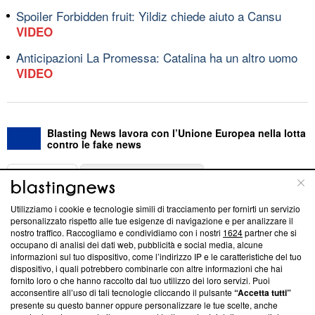
Spoiler Forbidden fruit: Yildiz chiede aiuto a Cansu
VIDEO
Anticipazioni La Promessa: Catalina ha un altro uomo
VIDEO
Blasting News lavora con l’Unione Europea nella lotta
contro le fake news
ABOUT
LINEA EDITORIALE
Utilizziamo i cookie e tecnologie simili di tracciamento per fornirti un servizio
Questa sezione offre informazioni trasparenti su Blasting
personalizzato rispetto alle tue esigenze di navigazione e per analizzare il
nostro traffico. Raccogliamo e condividiamo con i nostri
1624
partner che si
News, sui nostri processi editoriali e su come ci impegniamo a
occupano di analisi dei dati web, pubblicità e social media, alcune
creare news di qualità. Inoltre, afferma la nostra aderenza a
informazioni sul tuo dispositivo, come l’indirizzo IP e le caratteristiche del tuo
‘Trust Project - News with Integrity’
Blasting News non è
dispositivo, i quali potrebbero combinarle con altre informazioni che hai
ancora membro del programma, ma ha richiesto di farne
fornito loro o che hanno raccolto dal tuo utilizzo dei loro servizi. Puoi
parte; Trust Project non ha ancora effettuato una verifica di
acconsentire all’uso di tali tecnologie cliccando il pulsante
“Accetta tutti”
conformità agli standard.
presente su questo banner oppure personalizzare le tue scelte, anche