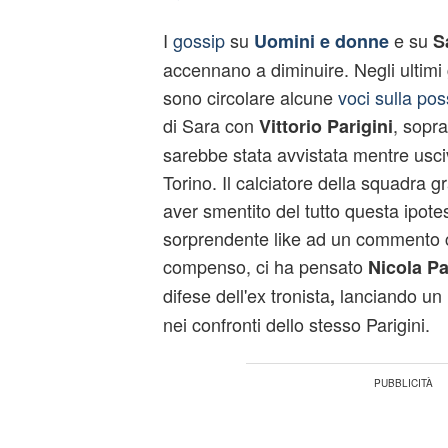
I
gossip
su
e su
Uomini e donne
S
accennano a diminuire. Negli ultimi g
sono circolare alcune
voci sulla pos
di Sara con
, sopra
Vittorio Parigini
sarebbe stata avvistata mentre usciv
Torino. Il calciatore della squadra 
aver smentito del tutto questa ipote
sorprendente like ad un commento co
compenso, ci ha pensato
Nicola P
difese dell'ex tronista
lanciando
un 
,
nei confronti dello stesso Parigini.