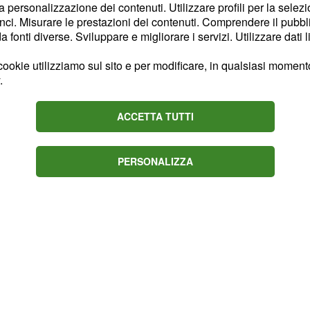
ini, soprattutto dopo che
la personalizzazione dei contenuti. Utilizzare profili per la selez
ci. Misurare le prestazioni dei contenuti. Comprendere il pubblic
el fatto che i due
fonti diverse. Sviluppare e migliorare i servizi. Utilizzare dati l
a che le acque si
istamento della coppia in
ookie utilizziamo sul sito e per modificare, in qualsiasi momento,
.
questi sospetti. Parigini
 questa tesi. Nelle ultime
ACCETTA TUTTI
insulto contro la ragazza.
PERSONALIZZA