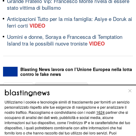
Grande Fratello Vip: Francesco Monte rivela di essere
stato vittima di bullismo
Anticipazioni Tutto per la mia famiglia: Asiye e Doruk ai
ferri corti
VIDEO
Uomini e donne, Soraya e Francesca di Temptation
Island tra le possibili nuove troniste
VIDEO
Blasting News lavora con l’Unione Europea nella lotta
contro le fake news
ABOUT
LINEA EDITORIALE
Utilizziamo i cookie e tecnologie simili di tracciamento per fornirti un servizio
Questa sezione offre informazioni trasparenti su Blasting
personalizzato rispetto alle tue esigenze di navigazione e per analizzare il
nostro traffico. Raccogliamo e condividiamo con i nostri
1624
partner che si
News, sui nostri processi editoriali e su come ci impegniamo a
occupano di analisi dei dati web, pubblicità e social media, alcune
creare news di qualità. Inoltre, afferma la nostra aderenza a
informazioni sul tuo dispositivo, come l’indirizzo IP e le caratteristiche del tuo
‘Trust Project - News with Integrity’
Blasting News non è
dispositivo, i quali potrebbero combinarle con altre informazioni che hai
ancora membro del programma, ma ha richiesto di farne
fornito loro o che hanno raccolto dal tuo utilizzo dei loro servizi. Puoi