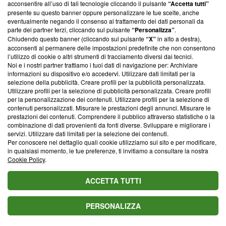
parte; Trust Project non ha ancora effettuato una verifica di
acconsentire all’uso di tali tecnologie cliccando il pulsante
“Accetta tutti”
conformità agli standard.
presente su questo banner oppure personalizzare le tue scelte, anche
eventualmente negando il consenso al trattamento dei dati personali da
parte dei partner terzi, cliccando sul pulsante
“Personalizza”
.
Su di noi
Chiudendo questo banner (cliccando sul pulsante
“X”
in alto a destra),
acconsenti al permanere delle impostazioni predefinite che non consentono
Team editoriale
l’utilizzo di cookie o altri strumenti di tracciamento diversi dai tecnici.
Noi e i nostri partner trattiamo i tuoi dati di navigazione per: Archiviare
Corporate
informazioni su dispositivo e/o accedervi. Utilizzare dati limitati per la
selezione della pubblicità. Creare profili per la pubblicità personalizzata.
Redazione
Utilizzare profili per la selezione di pubblicità personalizzata. Creare profili
per la personalizzazione dei contenuti. Utilizzare profili per la selezione di
Informativa Privacy
contenuti personalizzati. Misurare le prestazioni degli annunci. Misurare le
prestazioni dei contenuti. Comprendere il pubblico attraverso statistiche o la
Cookie Policy
combinazione di dati provenienti da fonti diverse. Sviluppare e migliorare i
servizi. Utilizzare dati limitati per la selezione dei contenuti.
Blasting SA, IDI CHE-247.845.224, Via Carlo Frasca, 3 - 6900
Per conoscere nel dettaglio quali cookie utilizziamo sul sito e per modificare,
Lugano (Svizzera) Tel:
+39 0690258937
in qualsiasi momento, le tue preferenze, ti invitiamo a consultare la nostra
Cookie Policy
.
© 2026 Blasting News
ACCETTA TUTTI
PERSONALIZZA