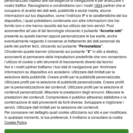
personalizzato rispetto alle tue esigenze di navigazione e per analizzare il
Questa sezione offre informazioni trasparenti su Blasting
nostro traffico. Raccogliamo e condividiamo con i nostri
1624
partner che si
News, sui nostri processi editoriali e su come ci impegniamo a
occupano di analisi dei dati web, pubblicità e social media, alcune
creare news di qualità. Inoltre, afferma la nostra aderenza a
informazioni sul tuo dispositivo, come l’indirizzo IP e le caratteristiche del tuo
‘Trust Project - News with Integrity’
Blasting News non è
dispositivo, i quali potrebbero combinarle con altre informazioni che hai
fornito loro o che hanno raccolto dal tuo utilizzo dei loro servizi. Puoi
ancora membro del programma, ma ha richiesto di farne
acconsentire all’uso di tali tecnologie cliccando il pulsante
“Accetta tutti”
parte; Trust Project non ha ancora effettuato una verifica di
presente su questo banner oppure personalizzare le tue scelte, anche
conformità agli standard.
eventualmente negando il consenso al trattamento dei dati personali da
parte dei partner terzi, cliccando sul pulsante
“Personalizza”
.
Su di noi
Chiudendo questo banner (cliccando sul pulsante
“X”
in alto a destra),
acconsenti al permanere delle impostazioni predefinite che non consentono
Team editoriale
l’utilizzo di cookie o altri strumenti di tracciamento diversi dai tecnici.
Noi e i nostri partner trattiamo i tuoi dati di navigazione per: Archiviare
Corporate
informazioni su dispositivo e/o accedervi. Utilizzare dati limitati per la
selezione della pubblicità. Creare profili per la pubblicità personalizzata.
Redazione
Utilizzare profili per la selezione di pubblicità personalizzata. Creare profili
per la personalizzazione dei contenuti. Utilizzare profili per la selezione di
Informativa Privacy
contenuti personalizzati. Misurare le prestazioni degli annunci. Misurare le
prestazioni dei contenuti. Comprendere il pubblico attraverso statistiche o la
Cookie Policy
combinazione di dati provenienti da fonti diverse. Sviluppare e migliorare i
servizi. Utilizzare dati limitati per la selezione dei contenuti.
Per conoscere nel dettaglio quali cookie utilizziamo sul sito e per modificare,
Blasting SA, IDI CHE-247.845.224, Via Carlo Frasca, 3 - 6900
in qualsiasi momento, le tue preferenze, ti invitiamo a consultare la nostra
Lugano (Svizzera) Tel:
+39 0690258937
Cookie Policy
.
© 2026 Blasting News