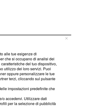
tto alle tue esigenze di
er che si occupano di analisi dei
caratteristiche del tuo dispositivo,
 utilizzo dei loro servizi. Puoi
ner oppure personalizzare le tue
tner terzi, cliccando sul pulsante
delle impostazioni predefinite che
e/o accedervi. Utilizzare dati
rofili per la selezione di pubblicità