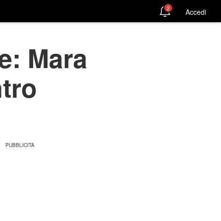
2
Accedi
e: Mara
ntro