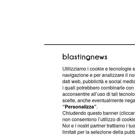
Utilizziamo i cookie e tecnologie s
navigazione e per analizzare il no
dati web, pubblicità e social media,
i quali potrebbero combinarle con a
Cambiamenti in vista, però, per Ba
acconsentire all’uso di tali tecnol
Live, dal 13 gennaio partirà sempre 
scelte, anche eventualmente negand
14:00, come annunciato dal direttor
“Personalizza”
.
Chiudendo questo banner (clicca
Scheri e, stando alle sue parole, il 
non consentono l’utilizzo di cookie 
che la D'Urso condurrà ben due prim
Noi e i nostri partner trattiamo i t
febbraio, con un programma che av
limitati per la selezione della pubb