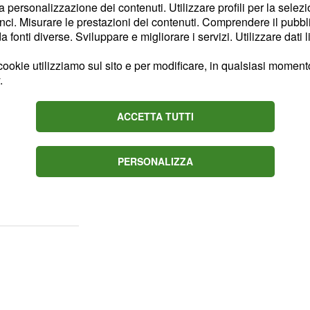
la personalizzazione dei contenuti. Utilizzare profili per la selez
mato da Emanuela Trixie
ci. Misurare le prestazioni dei contenuti. Comprendere il pubblic
 di Sanremo 2018 e del
fonti diverse. Sviluppare e migliorare i servizi. Utilizzare dati l
ookie utilizziamo sul sito e per modificare, in qualsiasi momento,
.
e l'ultima sfida
o
ACCETTA TUTTI
a d'ascolti
contro
i spessore sono stati
PERSONALIZZA
ica di Rai 1, tra questi:
Patty Pravo.