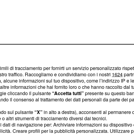
imili di tracciamento per fornirti un servizio personalizzato rispe
stro traffico. Raccogliamo e condividiamo con i nostri
1624
partn
 alcune informazioni sul tuo dispositivo, come l’indirizzo IP e le 
ltre informazioni che hai fornito loro o che hanno raccolto dal tuo
rbara D'Urso. Domenica
ogie cliccando il pulsante
“Accetta tutti”
presente su questo ban
dalle 17:20, non più alle
o il consenso al trattamento dei dati personali da parte dei par
e di Canale 5, Giancarlo
ndo sul pulsante
“X”
in alto a destra), acconsenti al permanere 
motivo è dovuto al fatto
o altri strumenti di tracciamento diversi dai tecnici.
e time. Il primo a
uoi dati di navigazione per: Archiviare informazioni su dispositivo 
rà un nuovo studio,
licità. Creare profili per la pubblicità personalizzata. Utilizzare p