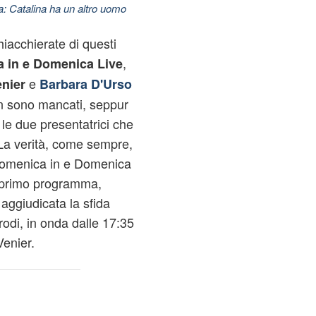
: Catalina ha un altro uomo
hiacchierate di questi
,
 in e Domenica Live
e
nier
Barbara D'Urso
n sono mancati, seppur
a le due presentatrici che
. La verità, come sempre,
 Domenica in e Domenica
l primo programma,
aggiudicata la sfida
rodi, in onda dalle 17:35
enier.