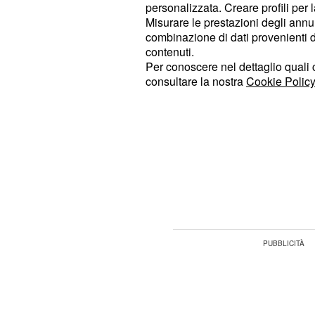
personalizzata. Creare profili per 
come anticipato da BubinoBlog, fir
Misurare le prestazioni degli annun
Zitkowsky, scenografa del Festival
combinazione di dati provenienti da 
Grande Fratello.
contenuti.
Per conoscere nel dettaglio quali c
consultare la nostra
Cookie Policy
È Mara Venier a vincer
contro Barbara D'Urs
ancora
la gar
Mara Venier ha vinto
. Ieri molti ospiti d
Barbara D'Urso
intervistati dalla signora della domen
, Enrico Brignano e 
Gabriel Garko