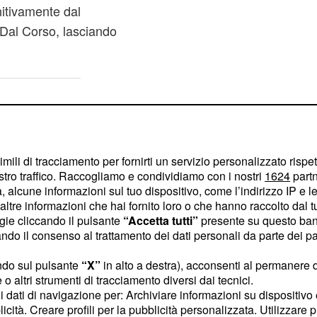
nitivamente dal
Dal Corso, lasciando
imili di tracciamento per fornirti un servizio personalizzato rispe
stro traffico. Raccogliamo e condividiamo con i nostri
1624
partn
 alcune informazioni sul tuo dispositivo, come l’indirizzo IP e le 
ltre informazioni che hai fornito loro o che hanno raccolto dal tuo
ogie cliccando il pulsante
“Accetta tutti”
presente su questo ban
o il consenso al trattamento dei dati personali da parte dei par
ndo sul pulsante
“X”
in alto a destra), acconsenti al permanere 
o altri strumenti di tracciamento diversi dai tecnici.
uoi dati di navigazione per: Archiviare informazioni su dispositivo 
licità. Creare profili per la pubblicità personalizzata. Utilizzare p