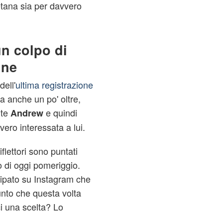
etana sia per davvero
n colpo di
nne
ell'
ultima registrazione
ta anche un po' oltre,
nte
e quindi
Andrew
vero interessata a lui.
lettori sono puntati
o di oggi pomeriggio.
cipato su Instagram che
unto che questa volta
i una scelta? Lo