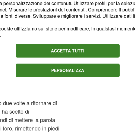
la personalizzazione dei contenuti. Utilizzare profili per la selez
show di Maria De Filippi,
ci. Misurare le prestazioni dei contenuti. Comprendere il pubblic
ste settimane non si è
fonti diverse. Sviluppare e migliorare i servizi. Utilizzare dati l
 la meglio.
ookie utilizziamo sul sito e per modificare, in qualsiasi momento,
.
per provare a
resa e stando alle
ACCETTA TUTTI
on ha faticato neppure
acendole recapitare a
PERSONALIZZA
ccompagnati da una serie
he hanno 'sciolto' la
 due volte a ritornare di
 ha scelto di
indi di mettere la parola
i loro, rimettendo in piedi