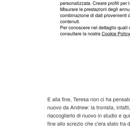
personalizzata. Creare profili per 
Ebbene, le anticipazioni sul dating 
Misurare le prestazioni degli annun
però, rivelano che il ragazzo in que
combinazione di dati provenienti da 
contenuti.
arreso e alla fine è riuscito ad avere
Per conoscere nel dettaglio quali c
consultare la nostra
Cookie Policy
Andrew, infatti, ce l'ha messa tutta 
riconquistare il cuore della bella Te
anticipazioni di queste settimane, n
tanto. Andrea ha sorpreso Teresa f
casa diversi mazzi di rose rosse, a
di bigliettini contenenti delle frasi c
tronista di Uomini e donne.
E alla fine, Teresa non ci ha pensato
nuovo da Andrew: la tronista, infatti,
riaccoglierlo di nuovo in studio e qu
fine allo screzio che c'era stato tra d