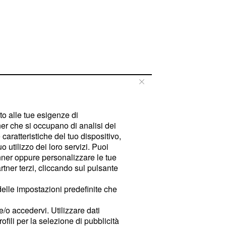
tto alle tue esigenze di
er che si occupano di analisi dei
caratteristiche del tuo dispositivo,
 utilizzo dei loro servizi. Puoi
ner oppure personalizzare le tue
tner terzi, cliccando sul pulsante
delle impostazioni predefinite che
e/o accedervi. Utilizzare dati
rofili per la selezione di pubblicità