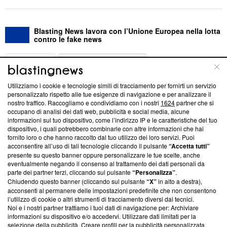
Blasting News lavora con l’Unione Europea nella lotta
contro le fake news
ABOUT
LINEA EDITORIALE
Utilizziamo i cookie e tecnologie simili di tracciamento per fornirti un servizio
Questa sezione offre informazioni trasparenti su Blasting
personalizzato rispetto alle tue esigenze di navigazione e per analizzare il
nostro traffico. Raccogliamo e condividiamo con i nostri
1624
partner che si
News, sui nostri processi editoriali e su come ci impegniamo a
occupano di analisi dei dati web, pubblicità e social media, alcune
creare news di qualità. Inoltre, afferma la nostra aderenza a
informazioni sul tuo dispositivo, come l’indirizzo IP e le caratteristiche del tuo
‘Trust Project - News with Integrity’
Blasting News non è
dispositivo, i quali potrebbero combinarle con altre informazioni che hai
ancora membro del programma, ma ha richiesto di farne
fornito loro o che hanno raccolto dal tuo utilizzo dei loro servizi. Puoi
parte; Trust Project non ha ancora effettuato una verifica di
acconsentire all’uso di tali tecnologie cliccando il pulsante
“Accetta tutti”
conformità agli standard.
presente su questo banner oppure personalizzare le tue scelte, anche
eventualmente negando il consenso al trattamento dei dati personali da
parte dei partner terzi, cliccando sul pulsante
“Personalizza”
.
Su di noi
Chiudendo questo banner (cliccando sul pulsante
“X”
in alto a destra),
acconsenti al permanere delle impostazioni predefinite che non consentono
Team editoriale
l’utilizzo di cookie o altri strumenti di tracciamento diversi dai tecnici.
Noi e i nostri partner trattiamo i tuoi dati di navigazione per: Archiviare
Corporate
informazioni su dispositivo e/o accedervi. Utilizzare dati limitati per la
selezione della pubblicità. Creare profili per la pubblicità personalizzata.