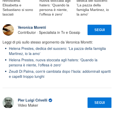
retroscena:
nuova stoccata agli
dedica del suocero:
Elisabetta e
haters: 'Quando la
'La pazza della
Sebastiano si sono
persona è niente,
famiglia Martinez, io
lasciati
l'offesa è zero'
la amo'
Veronica Moretti
SEGUI
Contributor · Specialista in Tv e Gossip
Leggi di più sullo stesso argomento da Veronica Moretti:
Helena Prestes, dedica del suocero: 'La pazza della famiglia
Martinez, io la amo'
Helena Prestes, nuova stoccata agli haters: 'Quando la
persona è niente, l'offesa è zero'
Zeudi Di Palma, com'è cambiata dopo l'Isola: addominali spariti
e capelli troppo lunghi
Pier Luigi Crivelli
SEGUI
Video Maker