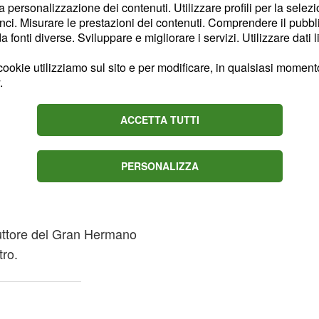
nti di Onestini jr, Luca è
la personalizzazione dei contenuti. Utilizzare profili per la selez
ello. Da qui è nato
un
ci. Misurare le prestazioni dei contenuti. Comprendere il pubblic
fonti diverse. Sviluppare e migliorare i servizi. Utilizzare dati l
razova ed il conduttore:
lui". Secondo l'Onestini
ookie utilizziamo sul sito e per modificare, in qualsiasi momento,
, se una persona prende
.
cludere il suo pensiero,
entatore tv: "Chiedo di
ACCETTA TUTTI
".
PERSONALIZZA
Vip: 'Non ho
duttore del Gran Hermano
tro.