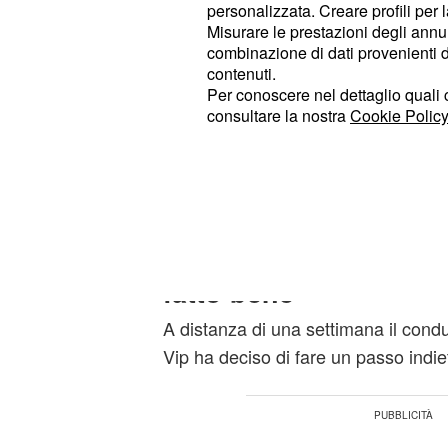
Dopo le numerose critiche nei confro
personalizzata. Creare profili per 
sceso in campo per difendere il frat
Misurare le prestazioni degli annun
combinazione di dati provenienti da 
duro scontro
tra il fidanzato della M
contenuti.
"Scusatemi, ma non siete carini con 
Per conoscere nel dettaglio quali c
senior non ci sarebbe nulla di male
consultare la nostra
Cookie Policy
una cotta per un'altra. Prima di con
Luca ha replicato duramente al pres
rispettare mio fratello, se permettete
Il conduttore del GH 
fatto bene'
A distanza di una settimana il con
Vip ha deciso di fare un passo indie