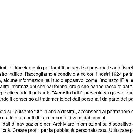
imili di tracciamento per fornirti un servizio personalizzato rispe
stro traffico. Raccogliamo e condividiamo con i nostri
1624
partn
 alcune informazioni sul tuo dispositivo, come l’indirizzo IP e le 
ltre informazioni che hai fornito loro o che hanno raccolto dal tuo
ogie cliccando il pulsante
“Accetta tutti”
presente su questo ban
o il consenso al trattamento dei dati personali da parte dei par
senti è stata
ferito di essersi
ndo sul pulsante
“X”
in alto a destra), acconsenti al permanere 
o altri strumenti di tracciamento diversi dai tecnici.
uoi dati di navigazione per: Archiviare informazioni su dispositivo 
licità. Creare profili per la pubblicità personalizzata. Utilizzare p