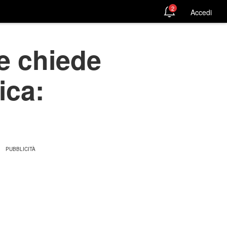
2
Accedi
e chiede
ica: