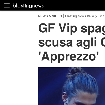
NEWS & VIDEO
Blasting News Italia
>
Tv e
GF Vip spag
scusa agli 
'Apprezzo'