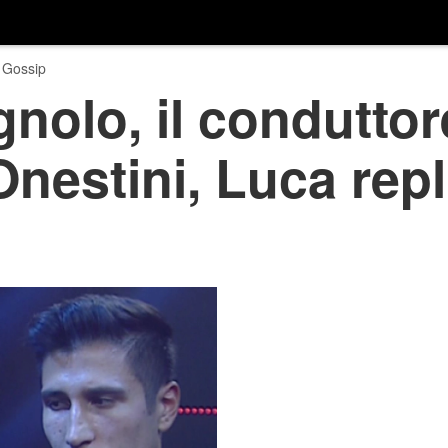
 Gossip
nolo, il conduttor
Onestini, Luca repl