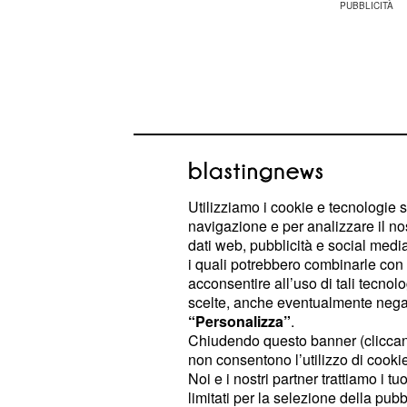
Utilizziamo i cookie e tecnologie s
navigazione e per analizzare il no
dati web, pubblicità e social media,
i quali potrebbero combinarle con a
acconsentire all’uso di tali tecnol
scelte, anche eventualmente negand
Ad alimentare il malcontento dei pre
“Personalizza”
.
l'ammissione di Gianmarco, che ha ri
Chiudendo questo banner (clicca
non consentono l’utilizzo di cookie 
innamorato della sua coinquilina.
Noi e i nostri partner trattiamo i t
limitati per la selezione della pubb