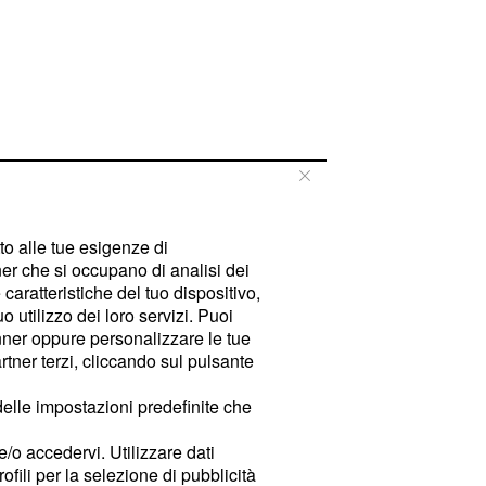
tto alle tue esigenze di
er che si occupano di analisi dei
caratteristiche del tuo dispositivo,
 utilizzo dei loro servizi. Puoi
ner oppure personalizzare le tue
tner terzi, cliccando sul pulsante
delle impostazioni predefinite che
e/o accedervi. Utilizzare dati
rofili per la selezione di pubblicità