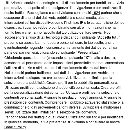
Utilizziamo i cookie e tecnologie simili di tracciamento per fornirti un servizio
Questa sezione offre informazioni trasparenti su Blasting
personalizzato rispetto alle tue esigenze di navigazione e per analizzare il
nostro traffico. Raccogliamo e condividiamo con i nostri
1624
partner che si
News, sui nostri processi editoriali e su come ci impegniamo a
occupano di analisi dei dati web, pubblicità e social media, alcune
creare news di qualità. Inoltre, afferma la nostra aderenza a
informazioni sul tuo dispositivo, come l’indirizzo IP e le caratteristiche del tuo
‘Trust Project - News with Integrity’
Blasting News non è
dispositivo, i quali potrebbero combinarle con altre informazioni che hai
ancora membro del programma, ma ha richiesto di farne
fornito loro o che hanno raccolto dal tuo utilizzo dei loro servizi. Puoi
parte; Trust Project non ha ancora effettuato una verifica di
acconsentire all’uso di tali tecnologie cliccando il pulsante
“Accetta tutti”
conformità agli standard.
presente su questo banner oppure personalizzare le tue scelte, anche
eventualmente negando il consenso al trattamento dei dati personali da
parte dei partner terzi, cliccando sul pulsante
“Personalizza”
.
Su di noi
Chiudendo questo banner (cliccando sul pulsante
“X”
in alto a destra),
acconsenti al permanere delle impostazioni predefinite che non consentono
Team editoriale
l’utilizzo di cookie o altri strumenti di tracciamento diversi dai tecnici.
Noi e i nostri partner trattiamo i tuoi dati di navigazione per: Archiviare
Corporate
informazioni su dispositivo e/o accedervi. Utilizzare dati limitati per la
selezione della pubblicità. Creare profili per la pubblicità personalizzata.
Redazione
Utilizzare profili per la selezione di pubblicità personalizzata. Creare profili
per la personalizzazione dei contenuti. Utilizzare profili per la selezione di
Informativa Privacy
contenuti personalizzati. Misurare le prestazioni degli annunci. Misurare le
prestazioni dei contenuti. Comprendere il pubblico attraverso statistiche o la
Cookie Policy
combinazione di dati provenienti da fonti diverse. Sviluppare e migliorare i
servizi. Utilizzare dati limitati per la selezione dei contenuti.
Blasting SA, IDI CHE-247.845.224, Via Carlo Frasca, 3 - 6900
Per conoscere nel dettaglio quali cookie utilizziamo sul sito e per modificare,
Lugano (Svizzera) Tel:
+39 0690258937
in qualsiasi momento, le tue preferenze, ti invitiamo a consultare la nostra
Cookie Policy
.