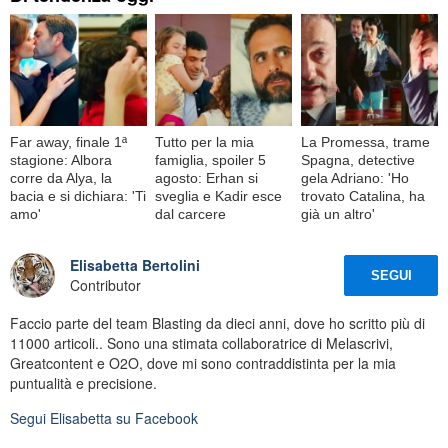
Far away, finale 1ª
Tutto per la mia
La Promessa, trame
stagione: Albora
famiglia, spoiler 5
Spagna, detective
corre da Alya, la
agosto: Erhan si
gela Adriano: 'Ho
bacia e si dichiara: 'Ti
sveglia e Kadir esce
trovato Catalina, ha
amo'
dal carcere
già un altro'
Elisabetta Bertolini
SEGUI
Contributor
Faccio parte del team Blasting da dieci anni, dove ho scritto più di
11000 articoli.. Sono una stimata collaboratrice di Melascrivi,
Greatcontent e O2O, dove mi sono contraddistinta per la mia
puntualità e precisione.
Segui
Elisabetta
su Facebook