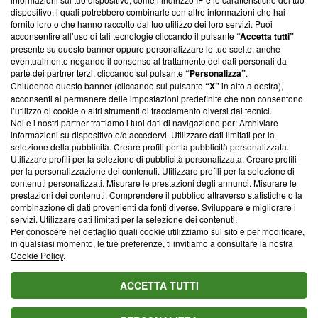
‘Trust Project - News with Integrity’
Blasting News non è
dispositivo, i quali potrebbero combinarle con altre informazioni che hai
ancora membro del programma, ma ha richiesto di farne
fornito loro o che hanno raccolto dal tuo utilizzo dei loro servizi. Puoi
parte; Trust Project non ha ancora effettuato una verifica di
acconsentire all’uso di tali tecnologie cliccando il pulsante
“Accetta tutti”
conformità agli standard.
presente su questo banner oppure personalizzare le tue scelte, anche
eventualmente negando il consenso al trattamento dei dati personali da
parte dei partner terzi, cliccando sul pulsante
“Personalizza”
.
Su di noi
Chiudendo questo banner (cliccando sul pulsante
“X”
in alto a destra),
acconsenti al permanere delle impostazioni predefinite che non consentono
Team editoriale
l’utilizzo di cookie o altri strumenti di tracciamento diversi dai tecnici.
Noi e i nostri partner trattiamo i tuoi dati di navigazione per: Archiviare
Corporate
informazioni su dispositivo e/o accedervi. Utilizzare dati limitati per la
selezione della pubblicità. Creare profili per la pubblicità personalizzata.
Redazione
Utilizzare profili per la selezione di pubblicità personalizzata. Creare profili
per la personalizzazione dei contenuti. Utilizzare profili per la selezione di
Informativa Privacy
contenuti personalizzati. Misurare le prestazioni degli annunci. Misurare le
prestazioni dei contenuti. Comprendere il pubblico attraverso statistiche o la
Cookie Policy
combinazione di dati provenienti da fonti diverse. Sviluppare e migliorare i
servizi. Utilizzare dati limitati per la selezione dei contenuti.
Blasting SA, IDI CHE-247.845.224, Via Carlo Frasca, 3 - 6900
Per conoscere nel dettaglio quali cookie utilizziamo sul sito e per modificare,
Lugano (Svizzera) Tel:
+39 0690258937
in qualsiasi momento, le tue preferenze, ti invitiamo a consultare la nostra
Cookie Policy
.
© 2026 Blasting News
ACCETTA TUTTI