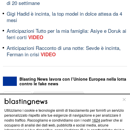
di 20 settimane
Gigi Hadid è incinta, la top model in dolce attesa da 4
mesi
Anticipazioni Tutto per la mia famiglia: Asiye e Doruk ai
ferri corti
VIDEO
Anticipazioni Racconto di una notte: Sevde è incinta,
Ferman in crisi
VIDEO
Blasting News lavora con l’Unione Europea nella lotta
contro le fake news
ABOUT
LINEA EDITORIALE
Utilizziamo i cookie e tecnologie simili di tracciamento per fornirti un servizio
Questa sezione offre informazioni trasparenti su Blasting
personalizzato rispetto alle tue esigenze di navigazione e per analizzare il
nostro traffico. Raccogliamo e condividiamo con i nostri
1624
partner che si
News, sui nostri processi editoriali e su come ci impegniamo a
occupano di analisi dei dati web, pubblicità e social media, alcune
creare news di qualità. Inoltre, afferma la nostra aderenza a
informazioni sul tuo dispositivo, come l’indirizzo IP e le caratteristiche del tuo