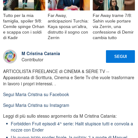
Tutto per la mia
Far Away,
Far Away trame 7/8:
famiglia, spoiler 9/8:
anticipazioni Turchia:
Sahin vuole portare
Cemile spinge Orhan
Kaya sposa un'altra,
via Zerrin, una
e scappa con i soldi
distrutto il sogno con
confessione di Demir
di Kadir
Zerrin
cambia tutto
M Cristina Catania
SEGUI
Contributor
ARTICOLISTA FREELANCE di CINEMA & SERIE TV --
Appassionata di Scrittura, Cinema e Serie Tv che vuole trasformare
in lavoro i propri interessi. .
Segui
Maria Cristina
su Facebook
Segui
Maria Cristina
su Instagram
Leggi di più sullo stesso argomento da M Cristina Catania:
Forbidden Fruit episodi 4^ serie: Halit stupisce tutti e convola a
nozze con Ender
Un nuovo inizio spoiler finale, la polizia: 'La morte di Manuel