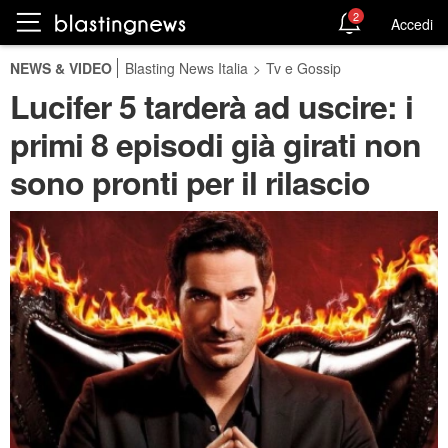
2
Accedi
NEWS & VIDEO
Blasting News Italia
>
Tv e Gossip
Lucifer 5 tarderà ad uscire: i
primi 8 episodi già girati non
sono pronti per il rilascio