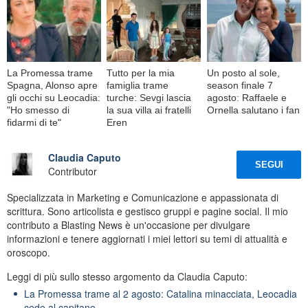
La Promessa trame
Tutto per la mia
Un posto al sole,
Spagna, Alonso apre
famiglia trame
season finale 7
gli occhi su Leocadia:
turche: Sevgi lascia
agosto: Raffaele e
"Ho smesso di
la sua villa ai fratelli
Ornella salutano i fan
fidarmi di te"
Eren
Claudia Caputo
SEGUI
Contributor
Specializzata in Marketing e Comunicazione e appassionata di
scrittura. Sono articolista e gestisco gruppi e pagine social. Il mio
contributo a Blasting News è un'occasione per divulgare
informazioni e tenere aggiornati i miei lettori su temi di attualità e
oroscopo.
Leggi di più sullo stesso argomento da Claudia Caputo:
La Promessa trame al 2 agosto: Catalina minacciata, Leocadia
cede al capitano