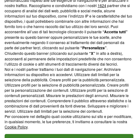
personalizzato rispetto alle tue esigenze di navigazione e per analizzare il
Questa sezione offre informazioni trasparenti su Blasting
nostro traffico. Raccogliamo e condividiamo con i nostri
1624
partner che si
News, sui nostri processi editoriali e su come ci impegniamo a
occupano di analisi dei dati web, pubblicità e social media, alcune
creare news di qualità. Inoltre, afferma la nostra aderenza a
informazioni sul tuo dispositivo, come l’indirizzo IP e le caratteristiche del tuo
‘Trust Project - News with Integrity’
Blasting News non è
dispositivo, i quali potrebbero combinarle con altre informazioni che hai
fornito loro o che hanno raccolto dal tuo utilizzo dei loro servizi. Puoi
ancora membro del programma, ma ha richiesto di farne
acconsentire all’uso di tali tecnologie cliccando il pulsante
“Accetta tutti”
parte; Trust Project non ha ancora effettuato una verifica di
presente su questo banner oppure personalizzare le tue scelte, anche
conformità agli standard.
eventualmente negando il consenso al trattamento dei dati personali da
parte dei partner terzi, cliccando sul pulsante
“Personalizza”
.
Su di noi
Chiudendo questo banner (cliccando sul pulsante
“X”
in alto a destra),
acconsenti al permanere delle impostazioni predefinite che non consentono
Team editoriale
l’utilizzo di cookie o altri strumenti di tracciamento diversi dai tecnici.
Noi e i nostri partner trattiamo i tuoi dati di navigazione per: Archiviare
Corporate
informazioni su dispositivo e/o accedervi. Utilizzare dati limitati per la
selezione della pubblicità. Creare profili per la pubblicità personalizzata.
Redazione
Utilizzare profili per la selezione di pubblicità personalizzata. Creare profili
per la personalizzazione dei contenuti. Utilizzare profili per la selezione di
Informativa Privacy
contenuti personalizzati. Misurare le prestazioni degli annunci. Misurare le
prestazioni dei contenuti. Comprendere il pubblico attraverso statistiche o la
Cookie Policy
combinazione di dati provenienti da fonti diverse. Sviluppare e migliorare i
servizi. Utilizzare dati limitati per la selezione dei contenuti.
Per conoscere nel dettaglio quali cookie utilizziamo sul sito e per modificare,
Blasting SA, IDI CHE-247.845.224, Via Carlo Frasca, 3 - 6900
in qualsiasi momento, le tue preferenze, ti invitiamo a consultare la nostra
Lugano (Svizzera) Tel:
+39 0690258937
Cookie Policy
.
© 2026 Blasting News