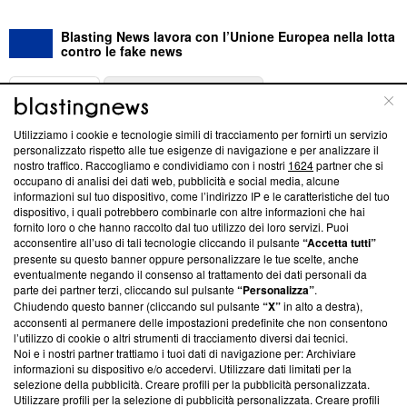
Blasting News lavora con l’Unione Europea nella lotta
contro le fake news
ABOUT
LINEA EDITORIALE
Utilizziamo i cookie e tecnologie simili di tracciamento per fornirti un servizio
Questa sezione offre informazioni trasparenti su Blasting
personalizzato rispetto alle tue esigenze di navigazione e per analizzare il
nostro traffico. Raccogliamo e condividiamo con i nostri
1624
partner che si
News, sui nostri processi editoriali e su come ci impegniamo a
occupano di analisi dei dati web, pubblicità e social media, alcune
creare news di qualità. Inoltre, afferma la nostra aderenza a
informazioni sul tuo dispositivo, come l’indirizzo IP e le caratteristiche del tuo
‘Trust Project - News with Integrity’
Blasting News non è
dispositivo, i quali potrebbero combinarle con altre informazioni che hai
ancora membro del programma, ma ha richiesto di farne
fornito loro o che hanno raccolto dal tuo utilizzo dei loro servizi. Puoi
parte; Trust Project non ha ancora effettuato una verifica di
acconsentire all’uso di tali tecnologie cliccando il pulsante
“Accetta tutti”
conformità agli standard.
presente su questo banner oppure personalizzare le tue scelte, anche
eventualmente negando il consenso al trattamento dei dati personali da
parte dei partner terzi, cliccando sul pulsante
“Personalizza”
.
Su di noi
Chiudendo questo banner (cliccando sul pulsante
“X”
in alto a destra),
acconsenti al permanere delle impostazioni predefinite che non consentono
Team editoriale
l’utilizzo di cookie o altri strumenti di tracciamento diversi dai tecnici.
Noi e i nostri partner trattiamo i tuoi dati di navigazione per: Archiviare
Corporate
informazioni su dispositivo e/o accedervi. Utilizzare dati limitati per la
selezione della pubblicità. Creare profili per la pubblicità personalizzata.
Redazione
Utilizzare profili per la selezione di pubblicità personalizzata. Creare profili