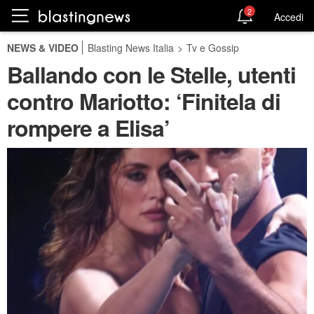
2
Accedi
NEWS & VIDEO
Blasting News Italia
>
Tv e Gossip
Ballando con le Stelle, utenti
contro Mariotto: ‘Finitela di
rompere a Elisa’