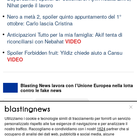
Nihat perde il lavoro
Nero a metà 2, spoiler quinto appuntamento del 1°
ottobre: Carlo lascia Cristina
Anticipazioni Tutto per la mia famiglia: Akif tenta di
riconciliarsi con Nebahat
VIDEO
Spoiler Forbidden fruit: Yildiz chiede aiuto a Cansu
VIDEO
Blasting News lavora con l’Unione Europea nella lotta
contro le fake news
ABOUT
LINEA EDITORIALE
Utilizziamo i cookie e tecnologie simili di tracciamento per fornirti un servizio
Questa sezione offre informazioni trasparenti su Blasting
personalizzato rispetto alle tue esigenze di navigazione e per analizzare il
nostro traffico. Raccogliamo e condividiamo con i nostri
1624
partner che si
News, sui nostri processi editoriali e su come ci impegniamo a
occupano di analisi dei dati web, pubblicità e social media, alcune
creare news di qualità. Inoltre, afferma la nostra aderenza a