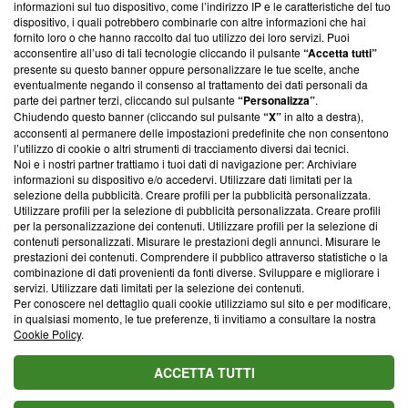
informazioni sul tuo dispositivo, come l’indirizzo IP e le caratteristiche del tuo
‘Trust Project - News with Integrity’
Blasting News non è
dispositivo, i quali potrebbero combinarle con altre informazioni che hai
ancora membro del programma, ma ha richiesto di farne
fornito loro o che hanno raccolto dal tuo utilizzo dei loro servizi. Puoi
parte; Trust Project non ha ancora effettuato una verifica di
acconsentire all’uso di tali tecnologie cliccando il pulsante
“Accetta tutti”
conformità agli standard.
presente su questo banner oppure personalizzare le tue scelte, anche
eventualmente negando il consenso al trattamento dei dati personali da
parte dei partner terzi, cliccando sul pulsante
“Personalizza”
.
Su di noi
Chiudendo questo banner (cliccando sul pulsante
“X”
in alto a destra),
acconsenti al permanere delle impostazioni predefinite che non consentono
Team editoriale
l’utilizzo di cookie o altri strumenti di tracciamento diversi dai tecnici.
Noi e i nostri partner trattiamo i tuoi dati di navigazione per: Archiviare
Corporate
informazioni su dispositivo e/o accedervi. Utilizzare dati limitati per la
selezione della pubblicità. Creare profili per la pubblicità personalizzata.
Redazione
Utilizzare profili per la selezione di pubblicità personalizzata. Creare profili
per la personalizzazione dei contenuti. Utilizzare profili per la selezione di
Informativa Privacy
contenuti personalizzati. Misurare le prestazioni degli annunci. Misurare le
prestazioni dei contenuti. Comprendere il pubblico attraverso statistiche o la
Cookie Policy
combinazione di dati provenienti da fonti diverse. Sviluppare e migliorare i
servizi. Utilizzare dati limitati per la selezione dei contenuti.
Blasting SA, IDI CHE-247.845.224, Via Carlo Frasca, 3 - 6900
Per conoscere nel dettaglio quali cookie utilizziamo sul sito e per modificare,
Lugano (Svizzera) Tel:
+39 0690258937
in qualsiasi momento, le tue preferenze, ti invitiamo a consultare la nostra
Cookie Policy
.
© 2026 Blasting News
ACCETTA TUTTI