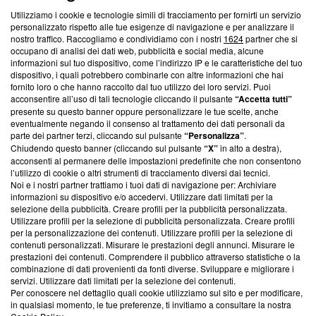
Utilizziamo i cookie e tecnologie simili di tracciamento per fornirti un servizio
Questa sezione offre informazioni trasparenti su Blasting
personalizzato rispetto alle tue esigenze di navigazione e per analizzare il
nostro traffico. Raccogliamo e condividiamo con i nostri
1624
partner che si
News, sui nostri processi editoriali e su come ci impegniamo a
occupano di analisi dei dati web, pubblicità e social media, alcune
creare news di qualità. Inoltre, afferma la nostra aderenza a
informazioni sul tuo dispositivo, come l’indirizzo IP e le caratteristiche del tuo
‘Trust Project - News with Integrity’
Blasting News non è
dispositivo, i quali potrebbero combinarle con altre informazioni che hai
ancora membro del programma, ma ha richiesto di farne
fornito loro o che hanno raccolto dal tuo utilizzo dei loro servizi. Puoi
parte; Trust Project non ha ancora effettuato una verifica di
acconsentire all’uso di tali tecnologie cliccando il pulsante
“Accetta tutti”
conformità agli standard.
presente su questo banner oppure personalizzare le tue scelte, anche
eventualmente negando il consenso al trattamento dei dati personali da
parte dei partner terzi, cliccando sul pulsante
“Personalizza”
.
Su di noi
Chiudendo questo banner (cliccando sul pulsante
“X”
in alto a destra),
acconsenti al permanere delle impostazioni predefinite che non consentono
Team editoriale
l’utilizzo di cookie o altri strumenti di tracciamento diversi dai tecnici.
Noi e i nostri partner trattiamo i tuoi dati di navigazione per: Archiviare
Corporate
informazioni su dispositivo e/o accedervi. Utilizzare dati limitati per la
selezione della pubblicità. Creare profili per la pubblicità personalizzata.
Redazione
Utilizzare profili per la selezione di pubblicità personalizzata. Creare profili
per la personalizzazione dei contenuti. Utilizzare profili per la selezione di
Informativa Privacy
contenuti personalizzati. Misurare le prestazioni degli annunci. Misurare le
prestazioni dei contenuti. Comprendere il pubblico attraverso statistiche o la
Cookie Policy
combinazione di dati provenienti da fonti diverse. Sviluppare e migliorare i
servizi. Utilizzare dati limitati per la selezione dei contenuti.
Blasting SA, IDI CHE-247.845.224, Via Carlo Frasca, 3 - 6900
Per conoscere nel dettaglio quali cookie utilizziamo sul sito e per modificare,
Lugano (Svizzera) Tel:
+39 0690258937
in qualsiasi momento, le tue preferenze, ti invitiamo a consultare la nostra