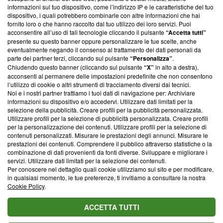
creare news di qualità. Inoltre, afferma la nostra aderenza a
informazioni sul tuo dispositivo, come l’indirizzo IP e le caratteristiche del tuo
‘Trust Project - News with Integrity’
Blasting News non è
dispositivo, i quali potrebbero combinarle con altre informazioni che hai
ancora membro del programma, ma ha richiesto di farne
fornito loro o che hanno raccolto dal tuo utilizzo dei loro servizi. Puoi
parte; Trust Project non ha ancora effettuato una verifica di
acconsentire all’uso di tali tecnologie cliccando il pulsante
“Accetta tutti”
conformità agli standard.
presente su questo banner oppure personalizzare le tue scelte, anche
eventualmente negando il consenso al trattamento dei dati personali da
parte dei partner terzi, cliccando sul pulsante
“Personalizza”
.
Su di noi
Chiudendo questo banner (cliccando sul pulsante
“X”
in alto a destra),
acconsenti al permanere delle impostazioni predefinite che non consentono
Team editoriale
l’utilizzo di cookie o altri strumenti di tracciamento diversi dai tecnici.
Noi e i nostri partner trattiamo i tuoi dati di navigazione per: Archiviare
Corporate
informazioni su dispositivo e/o accedervi. Utilizzare dati limitati per la
selezione della pubblicità. Creare profili per la pubblicità personalizzata.
Redazione
Utilizzare profili per la selezione di pubblicità personalizzata. Creare profili
per la personalizzazione dei contenuti. Utilizzare profili per la selezione di
Informativa Privacy
contenuti personalizzati. Misurare le prestazioni degli annunci. Misurare le
prestazioni dei contenuti. Comprendere il pubblico attraverso statistiche o la
Cookie Policy
combinazione di dati provenienti da fonti diverse. Sviluppare e migliorare i
servizi. Utilizzare dati limitati per la selezione dei contenuti.
Blasting SA, IDI CHE-247.845.224, Via Carlo Frasca, 3 - 6900
Per conoscere nel dettaglio quali cookie utilizziamo sul sito e per modificare,
Lugano (Svizzera) Tel:
+39 0690258937
in qualsiasi momento, le tue preferenze, ti invitiamo a consultare la nostra
Cookie Policy
.
© 2026 Blasting News
ACCETTA TUTTI