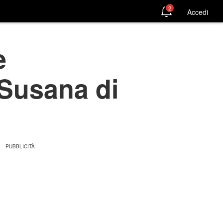
2
Accedi
e
Susana di