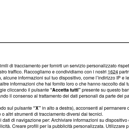
imili di tracciamento per fornirti un servizio personalizzato rispe
stro traffico. Raccogliamo e condividiamo con i nostri
1624
partn
 alcune informazioni sul tuo dispositivo, come l’indirizzo IP e le 
ltre informazioni che hai fornito loro o che hanno raccolto dal tuo
ta: Armando
ogie cliccando il pulsante
“Accetta tutti”
presente su questo ban
elicia
o il consenso al trattamento dei dati personali da parte dei par
che verranno trasmesse
ndo sul pulsante
“X”
in alto a destra), acconsenti al permanere 
o altri strumenti di tracciamento diversi dai tecnici.
na Susana si invaghirà
uoi dati di navigazione per: Archiviare informazioni su dispositivo 
ro e si confiderà subito
licità. Creare profili per la pubblicità personalizzata. Utilizzare p