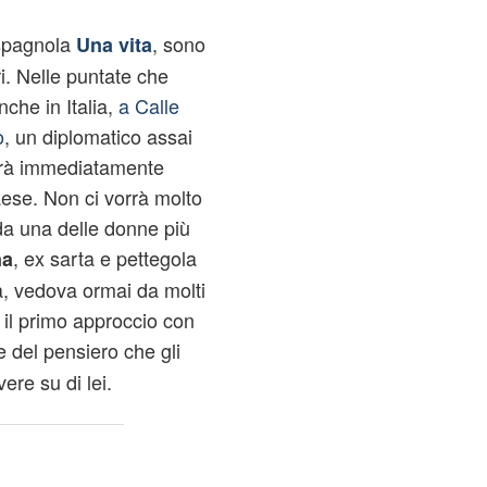
spagnola
, sono
Una vita
ri. Nelle puntate che
he in Italia,
a Calle
o
, un diplomatico assai
irerà immediatamente
paese. Non ci vorrà molto
da una delle donne più
, ex sarta e pettegola
na
a, vedova ormai da molti
il primo approccio con
 del pensiero che gli
ere su di lei.