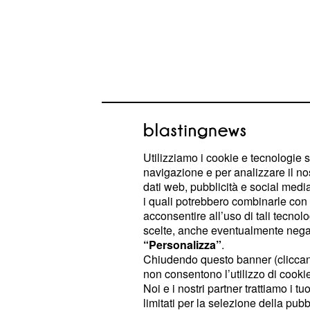
Utilizziamo i cookie e tecnologie s
navigazione e per analizzare il no
dati web, pubblicità e social media,
i quali potrebbero combinarle con a
Anticipazioni Una vi
acconsentire all’uso di tali tecnol
attratto da Susana e F
scelte, anche eventualmente negand
“Personalizza”
.
Nelle puntate spagnole di
Una vita
Chiudendo questo banner (clicca
non consentono l’utilizzo di cookie 
prossimamente anche in Italia, Don
Noi e i nostri partner trattiamo i t
del nuovo arrivato, Armando Caballe
limitati per la selezione della pubb