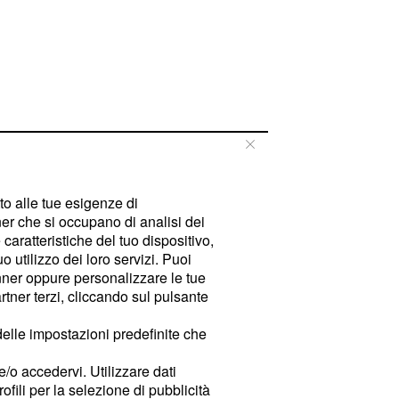
tto alle tue esigenze di
er che si occupano di analisi dei
caratteristiche del tuo dispositivo,
 utilizzo dei loro servizi. Puoi
ner oppure personalizzare le tue
tner terzi, cliccando sul pulsante
delle impostazioni predefinite che
e/o accedervi. Utilizzare dati
rofili per la selezione di pubblicità