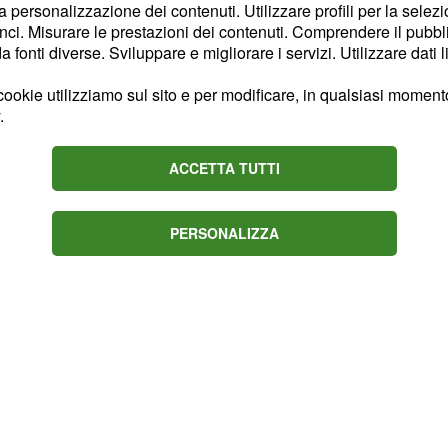
o, la quale consiglierà
la personalizzazione dei contenuti. Utilizzare profili per la selez
ci. Misurare le prestazioni dei contenuti. Comprendere il pubblic
 e la incoraggerà a
fonti diverse. Sviluppare e migliorare i servizi. Utilizzare dati l
to sentimentale.
ookie utilizziamo sul sito e per modificare, in qualsiasi momento,
,
deciderà di
Susana
.
 avanti con il giovane
ACCETTA TUTTI
iacere l'interesse
si scoprirà che
Caballero
, proprietaria del
elicia
PERSONALIZZA