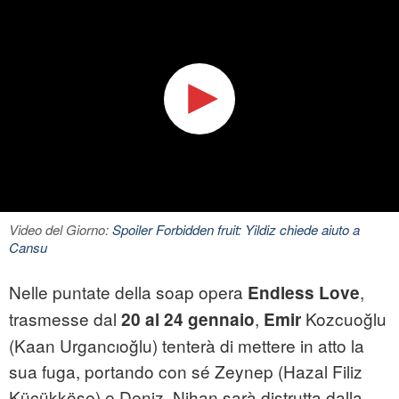
Video del Giorno:
Spoiler Forbidden fruit: Yildiz chiede aiuto a
Cansu
Nelle puntate della soap opera
,
Endless Love
trasmesse dal
,
Kozcuoğlu
20 al 24 gennaio
Emir
(Kaan Urgancıoğlu) tenterà di mettere in atto la
sua fuga, portando con sé Zeynep (Hazal Filiz
Küçükköse) e Deniz. Nihan sarà distrutta dalla