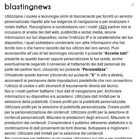
ABOUT
LINEA EDITORIALE
Utilizziamo i cookie e tecnologie simili di tracciamento per fornirti un servizio
Questa sezione offre informazioni trasparenti su Blasting
personalizzato rispetto alle tue esigenze di navigazione e per analizzare il
nostro traffico. Raccogliamo e condividiamo con i nostri
1624
partner che si
News, sui nostri processi editoriali e su come ci impegniamo a
occupano di analisi dei dati web, pubblicità e social media, alcune
creare news di qualità. Inoltre, afferma la nostra aderenza a
informazioni sul tuo dispositivo, come l’indirizzo IP e le caratteristiche del tuo
‘Trust Project - News with Integrity’
Blasting News non è
dispositivo, i quali potrebbero combinarle con altre informazioni che hai
ancora membro del programma, ma ha richiesto di farne
fornito loro o che hanno raccolto dal tuo utilizzo dei loro servizi. Puoi
parte; Trust Project non ha ancora effettuato una verifica di
acconsentire all’uso di tali tecnologie cliccando il pulsante
“Accetta tutti”
conformità agli standard.
presente su questo banner oppure personalizzare le tue scelte, anche
eventualmente negando il consenso al trattamento dei dati personali da
parte dei partner terzi, cliccando sul pulsante
“Personalizza”
.
Su di noi
Chiudendo questo banner (cliccando sul pulsante
“X”
in alto a destra),
acconsenti al permanere delle impostazioni predefinite che non consentono
Team editoriale
l’utilizzo di cookie o altri strumenti di tracciamento diversi dai tecnici.
Noi e i nostri partner trattiamo i tuoi dati di navigazione per: Archiviare
Corporate
informazioni su dispositivo e/o accedervi. Utilizzare dati limitati per la
selezione della pubblicità. Creare profili per la pubblicità personalizzata.
Redazione
Utilizzare profili per la selezione di pubblicità personalizzata. Creare profili
per la personalizzazione dei contenuti. Utilizzare profili per la selezione di
Informativa Privacy
contenuti personalizzati. Misurare le prestazioni degli annunci. Misurare le
prestazioni dei contenuti. Comprendere il pubblico attraverso statistiche o la
Cookie Policy
combinazione di dati provenienti da fonti diverse. Sviluppare e migliorare i
servizi. Utilizzare dati limitati per la selezione dei contenuti.
Blasting SA, IDI CHE-247.845.224, Via Carlo Frasca, 3 - 6900
Per conoscere nel dettaglio quali cookie utilizziamo sul sito e per modificare,