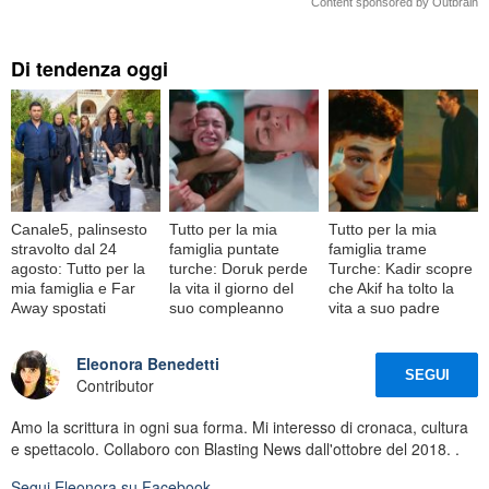
Content sponsored by Outbrain
Di tendenza oggi
Canale5, palinsesto
Tutto per la mia
Tutto per la mia
stravolto dal 24
famiglia puntate
famiglia trame
agosto: Tutto per la
turche: Doruk perde
Turche: Kadir scopre
mia famiglia e Far
la vita il giorno del
che Akif ha tolto la
Away spostati
suo compleanno
vita a suo padre
Eleonora Benedetti
SEGUI
Contributor
Amo la scrittura in ogni sua forma. Mi interesso di cronaca, cultura
e spettacolo. Collaboro con Blasting News dall'ottobre del 2018. .
Segui
Eleonora
su Facebook