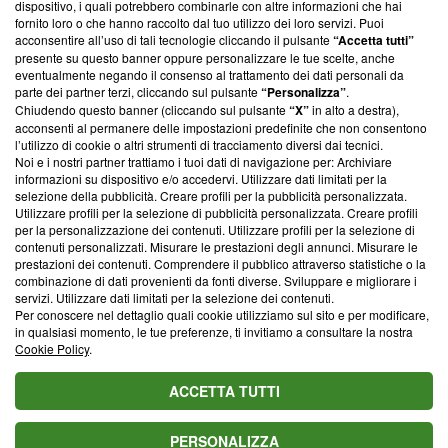
dispositivo, i quali potrebbero combinarle con altre informazioni che hai
ancora membro del programma, ma ha richiesto di farne
fornito loro o che hanno raccolto dal tuo utilizzo dei loro servizi. Puoi
parte; Trust Project non ha ancora effettuato una verifica di
acconsentire all’uso di tali tecnologie cliccando il pulsante
“Accetta tutti”
conformità agli standard.
presente su questo banner oppure personalizzare le tue scelte, anche
eventualmente negando il consenso al trattamento dei dati personali da
parte dei partner terzi, cliccando sul pulsante
“Personalizza”
.
Su di noi
Chiudendo questo banner (cliccando sul pulsante
“X”
in alto a destra),
acconsenti al permanere delle impostazioni predefinite che non consentono
Team editoriale
l’utilizzo di cookie o altri strumenti di tracciamento diversi dai tecnici.
Noi e i nostri partner trattiamo i tuoi dati di navigazione per: Archiviare
Corporate
informazioni su dispositivo e/o accedervi. Utilizzare dati limitati per la
selezione della pubblicità. Creare profili per la pubblicità personalizzata.
Redazione
Utilizzare profili per la selezione di pubblicità personalizzata. Creare profili
per la personalizzazione dei contenuti. Utilizzare profili per la selezione di
Informativa Privacy
contenuti personalizzati. Misurare le prestazioni degli annunci. Misurare le
prestazioni dei contenuti. Comprendere il pubblico attraverso statistiche o la
Cookie Policy
combinazione di dati provenienti da fonti diverse. Sviluppare e migliorare i
servizi. Utilizzare dati limitati per la selezione dei contenuti.
Blasting SA, IDI CHE-247.845.224, Via Carlo Frasca, 3 - 6900
Per conoscere nel dettaglio quali cookie utilizziamo sul sito e per modificare,
Lugano (Svizzera) Tel:
+39 0690258937
in qualsiasi momento, le tue preferenze, ti invitiamo a consultare la nostra
Cookie Policy
.
© 2026 Blasting News
ACCETTA TUTTI
PERSONALIZZA