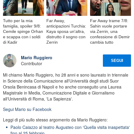
Tutto per la mia
Far Away,
Far Away trame 7/8:
famiglia, spoiler 9/8:
anticipazioni Turchia:
Sahin vuole portare
Cemile spinge Orhan
Kaya sposa un'altra,
via Zerrin, una
e scappa con i soldi
distrutto il sogno con
confessione di Demir
di Kadir
Zerrin
cambia tutto
Mario Ruggiero
SEGUI
Contributor
Mi chiamo Mario Ruggiero, ho 28 anni e sono laureato in triennale
in Scienze della Comunicazione all'Università degli studi Suor
Orsola Benincasa di Napoli e ho anche conseguito una Laurea
Magistrale in Media, Comunicazione Digitale e Giornalismo
all'Università di Roma, 'La Sapienza'.
Segui
Mario
su Facebook
Leggi di più sullo stesso argomento da Mario Ruggiero:
Paolo Caiazzo al teatro Augusteo con 'Quella visita inaspettata'
fino al 25 febbraio