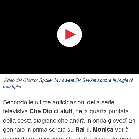
Video del Giorno:
Spoiler My sweet lie: Sevket scopre le bugie di
sua figlia
Secondo le ultime anticipazioni della serie
televisiva
, nella quarta puntata
Che Dio ci aiuti
della sesta stagione che andrà in onda giovedì 21
gennaio in prima serata su
,
verrà
Rai 1
Monica
accusata di omicidio per la morte di uno dei suoi