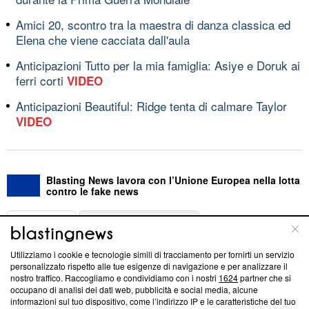
Amici 20, scontro tra la maestra di danza classica ed
Elena che viene cacciata dall'aula
Anticipazioni Tutto per la mia famiglia: Asiye e Doruk ai
ferri corti
VIDEO
Anticipazioni Beautiful: Ridge tenta di calmare Taylor
VIDEO
Blasting News lavora con l’Unione Europea nella lotta
contro le fake news
ABOUT
LINEA EDITORIALE
Utilizziamo i cookie e tecnologie simili di tracciamento per fornirti un servizio
Questa sezione offre informazioni trasparenti su Blasting
personalizzato rispetto alle tue esigenze di navigazione e per analizzare il
nostro traffico. Raccogliamo e condividiamo con i nostri
1624
partner che si
News, sui nostri processi editoriali e su come ci impegniamo a
occupano di analisi dei dati web, pubblicità e social media, alcune
creare news di qualità. Inoltre, afferma la nostra aderenza a
informazioni sul tuo dispositivo, come l’indirizzo IP e le caratteristiche del tuo
‘Trust Project - News with Integrity’
Blasting News non è