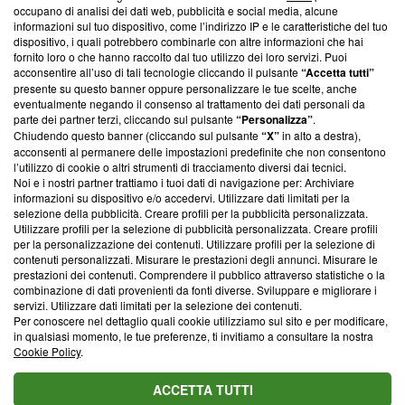
occupano di analisi dei dati web, pubblicità e social media, alcune
creare news di qualità. Inoltre, afferma la nostra aderenza a
informazioni sul tuo dispositivo, come l’indirizzo IP e le caratteristiche del tuo
‘Trust Project - News with Integrity’
Blasting News non è
dispositivo, i quali potrebbero combinarle con altre informazioni che hai
ancora membro del programma, ma ha richiesto di farne
fornito loro o che hanno raccolto dal tuo utilizzo dei loro servizi. Puoi
parte; Trust Project non ha ancora effettuato una verifica di
acconsentire all’uso di tali tecnologie cliccando il pulsante
“Accetta tutti”
conformità agli standard.
presente su questo banner oppure personalizzare le tue scelte, anche
eventualmente negando il consenso al trattamento dei dati personali da
parte dei partner terzi, cliccando sul pulsante
“Personalizza”
.
Su di noi
Chiudendo questo banner (cliccando sul pulsante
“X”
in alto a destra),
acconsenti al permanere delle impostazioni predefinite che non consentono
Team editoriale
l’utilizzo di cookie o altri strumenti di tracciamento diversi dai tecnici.
Noi e i nostri partner trattiamo i tuoi dati di navigazione per: Archiviare
Corporate
informazioni su dispositivo e/o accedervi. Utilizzare dati limitati per la
selezione della pubblicità. Creare profili per la pubblicità personalizzata.
Redazione
Utilizzare profili per la selezione di pubblicità personalizzata. Creare profili
per la personalizzazione dei contenuti. Utilizzare profili per la selezione di
Informativa Privacy
contenuti personalizzati. Misurare le prestazioni degli annunci. Misurare le
prestazioni dei contenuti. Comprendere il pubblico attraverso statistiche o la
Cookie Policy
combinazione di dati provenienti da fonti diverse. Sviluppare e migliorare i
servizi. Utilizzare dati limitati per la selezione dei contenuti.
Blasting SA, IDI CHE-247.845.224, Via Carlo Frasca, 3 - 6900
Per conoscere nel dettaglio quali cookie utilizziamo sul sito e per modificare,
Lugano (Svizzera) Tel:
+39 0690258937
in qualsiasi momento, le tue preferenze, ti invitiamo a consultare la nostra
Cookie Policy
.
© 2026 Blasting News
ACCETTA TUTTI