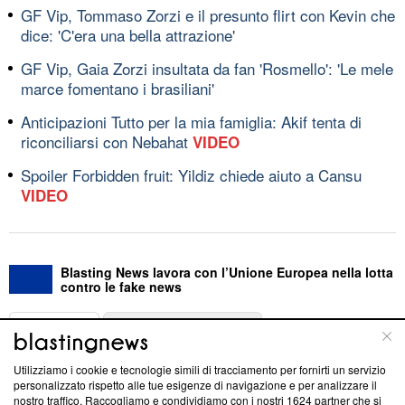
GF Vip, Tommaso Zorzi e il presunto flirt con Kevin che
dice: 'C'era una bella attrazione'
GF Vip, Gaia Zorzi insultata da fan 'Rosmello': 'Le mele
marce fomentano i brasiliani'
Anticipazioni Tutto per la mia famiglia: Akif tenta di
riconciliarsi con Nebahat
VIDEO
Spoiler Forbidden fruit: Yildiz chiede aiuto a Cansu
VIDEO
Blasting News lavora con l’Unione Europea nella lotta
contro le fake news
ABOUT
LINEA EDITORIALE
Utilizziamo i cookie e tecnologie simili di tracciamento per fornirti un servizio
Questa sezione offre informazioni trasparenti su Blasting
personalizzato rispetto alle tue esigenze di navigazione e per analizzare il
nostro traffico. Raccogliamo e condividiamo con i nostri
1624
partner che si
News, sui nostri processi editoriali e su come ci impegniamo a