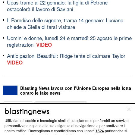
Upas trame al 22 gennaio: la figlia di Petrone
ostacolerà il lavoro di Saviani
Il Paradiso delle signore, trama 14 gennaio: Luciano
chiede a Clelia di farsi visitare
Uomini e donne, lunedì 24 e martedì 25 agosto le prime
registrazioni
VIDEO
Anticipazioni Beautiful: Ridge tenta di calmare Taylor
VIDEO
Blasting News lavora con l’Unione Europea nella lotta
contro le fake news
ABOUT
LINEA EDITORIALE
Utilizziamo i cookie e tecnologie simili di tracciamento per fornirti un servizio
Questa sezione offre informazioni trasparenti su Blasting
personalizzato rispetto alle tue esigenze di navigazione e per analizzare il
nostro traffico. Raccogliamo e condividiamo con i nostri
1624
partner che si
News, sui nostri processi editoriali e su come ci impegniamo a