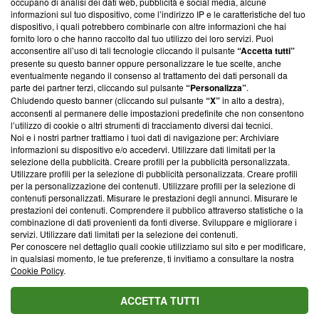
occupano di analisi dei dati web, pubblicità e social media, alcune
creare news di qualità. Inoltre, afferma la nostra aderenza a
informazioni sul tuo dispositivo, come l’indirizzo IP e le caratteristiche del tuo
‘Trust Project - News with Integrity’
Blasting News non è
dispositivo, i quali potrebbero combinarle con altre informazioni che hai
ancora membro del programma, ma ha richiesto di farne
fornito loro o che hanno raccolto dal tuo utilizzo dei loro servizi. Puoi
parte; Trust Project non ha ancora effettuato una verifica di
acconsentire all’uso di tali tecnologie cliccando il pulsante
“Accetta tutti”
conformità agli standard.
presente su questo banner oppure personalizzare le tue scelte, anche
eventualmente negando il consenso al trattamento dei dati personali da
parte dei partner terzi, cliccando sul pulsante
“Personalizza”
.
Su di noi
Chiudendo questo banner (cliccando sul pulsante
“X”
in alto a destra),
acconsenti al permanere delle impostazioni predefinite che non consentono
Team editoriale
l’utilizzo di cookie o altri strumenti di tracciamento diversi dai tecnici.
Noi e i nostri partner trattiamo i tuoi dati di navigazione per: Archiviare
Corporate
informazioni su dispositivo e/o accedervi. Utilizzare dati limitati per la
selezione della pubblicità. Creare profili per la pubblicità personalizzata.
Redazione
Utilizzare profili per la selezione di pubblicità personalizzata. Creare profili
per la personalizzazione dei contenuti. Utilizzare profili per la selezione di
Informativa Privacy
contenuti personalizzati. Misurare le prestazioni degli annunci. Misurare le
prestazioni dei contenuti. Comprendere il pubblico attraverso statistiche o la
Cookie Policy
combinazione di dati provenienti da fonti diverse. Sviluppare e migliorare i
servizi. Utilizzare dati limitati per la selezione dei contenuti.
Blasting SA, IDI CHE-247.845.224, Via Carlo Frasca, 3 - 6900
Per conoscere nel dettaglio quali cookie utilizziamo sul sito e per modificare,
Lugano (Svizzera) Tel:
+39 0690258937
in qualsiasi momento, le tue preferenze, ti invitiamo a consultare la nostra
Cookie Policy
.
© 2026 Blasting News
ACCETTA TUTTI